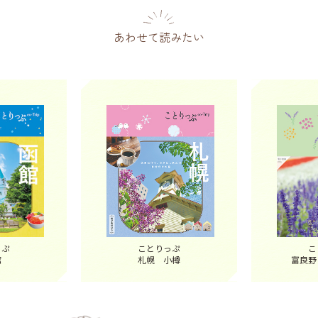
あわせて読みたい
っぷ
ことりっぷ
こ
館
札幌 小樽
富良野