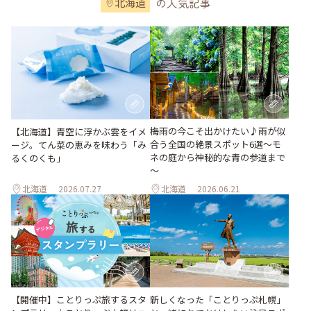
の人気記事
北海道
梅雨の今こそ出かけたい♪雨が似
【北海道】青空に浮かぶ雲をイメ
合う全国の絶景スポット6選～モ
ージ。てん菜の恵みを味わう「み
ネの庭から神秘的な青の参道まで
るくのくも」
～
北海道
2026.07.27
北海道
2026.06.21
【開催中】ことりっぷ旅するスタ
新しくなった「ことりっぷ札幌」