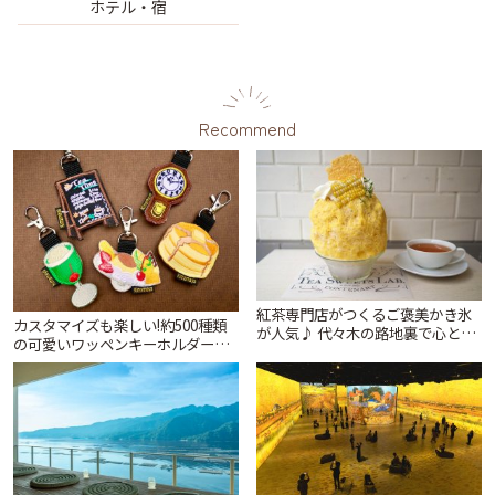
ホテル・宿
Recommend
紅茶専門店がつくるご褒美かき氷
カスタマイズも楽しい!約500種類
が人気♪ 代々木の路地裏で心とき
の可愛いワッペンキーホルダーが
めくひんやり時間「ティー スイー
ずらり。小平市「Kimamaya
ツ ラボ コンテナート」 | ことりっ
T&K」 | ことりっぷ
ぷ