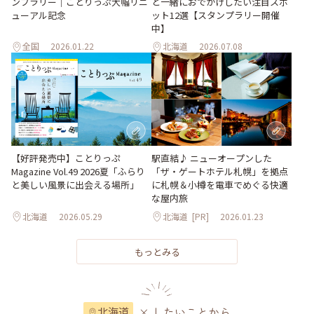
ンプラリー｜ことりっぷ大幅リニ
と一緒におでかけしたい注目スポ
ューアル記念
ット12選【スタンプラリー開催
中】
全国
2026.01.22
北海道
2026.07.08
【好評発売中】ことりっぷ
駅直結♪ ニューオープンした
Magazine Vol.49 2026夏「ふらり
「ザ・ゲートホテル札幌」を拠点
と美しい風景に出会える場所」
に札幌＆小樽を電車でめぐる快適
な屋内旅
北海道
2026.05.29
北海道
[PR]
2026.01.23
もっとみる
× したいことから
北海道