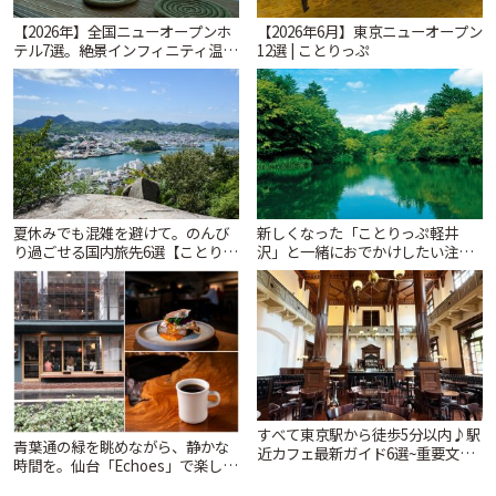
【2026年】全国ニューオープンホ
【2026年6月】東京ニューオープン
テル7選。絶景インフィニティ温泉
12選 | ことりっぷ
から文化財の邸宅まで | ことりっ
ぷ
夏休みでも混雑を避けて。のんび
新しくなった「ことりっぷ軽井
り過ごせる国内旅先6選【ことりっ
沢」と一緒におでかけしたい注目
ぷ編集部おすすめ】 | ことりっぷ
スポット13選【スタンプラリー開
催中】 | ことりっぷ
すべて東京駅から徒歩5分以内♪駅
青葉通の緑を眺めながら、静かな
近カフェ最新ガイド6選~重要文化
時間を。仙台「Echoes」で楽しむ
財の洋館カフェから、改札すぐの
モーニングとランチ | ことりっぷ
レトロ喫茶まで~ | ことりっぷ