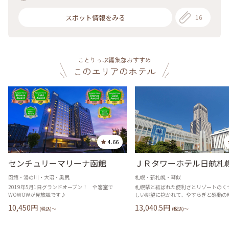
スポット情報をみる
16
ことりっぷ編集部おすすめ
このエリアのホテル
4.66
センチュリーマリーナ函館
ＪＲタワーホテル日航札
函館・湯の川・大沼・奥尻
札幌・新札幌・琴似
2019年5月1日グランドオープン！ 全客室で
札幌駅と結ばれた便利さとリゾートのく
WOWOWが見放題です♪
しい眺望に抱かれて、やすらぎと感動の
10,450
円
13,040.5
円
(税込)〜
(税込)〜