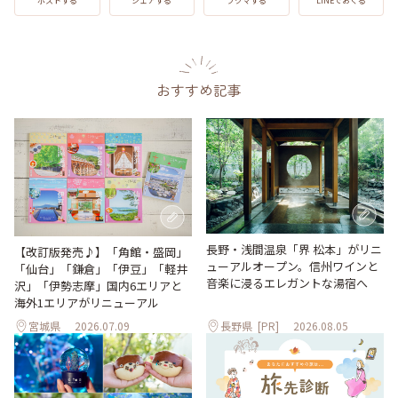
LINEでおくる
ブクマする
ポストする
シェアする
おすすめ記事
長野・浅間温泉「界 松本」がリニ
【改訂版発売♪】「角館・盛岡」
ューアルオープン。信州ワインと
「仙台」「鎌倉」「伊豆」「軽井
音楽に浸るエレガントな湯宿へ
沢」「伊勢志摩」国内6エリアと
海外1エリアがリニューアル
宮城県
2026.07.09
長野県
[PR]
2026.08.05