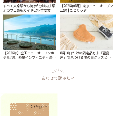
すべて東京駅から徒歩5分以内♪駅
【2026年6月】東京ニューオープン
近カフェ最新ガイド6選~重要文化
12選 | ことりっぷ
財の洋館カフェから、改札すぐの
レトロ喫茶まで~ | ことりっぷ
【2026年】全国ニューオープンホ
8月10日だけの限定品も♪「豊島
テル7選。絶景インフィニティ温泉
屋」で見つける鳩の日グッズと本
から文化財の邸宅まで | ことりっ
店限定アイテム | ことりっぷ
ぷ
あわせて読みたい