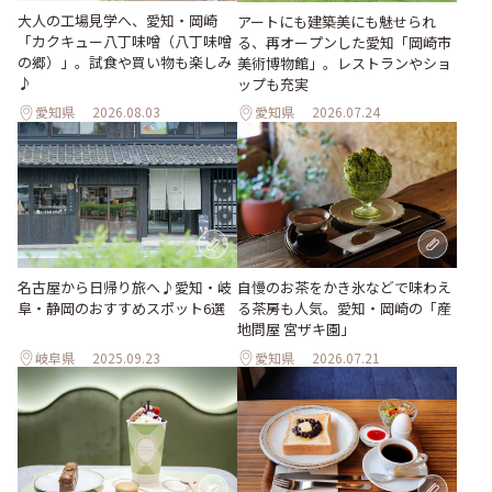
大人の工場見学へ、愛知・岡崎
アートにも建築美にも魅せられ
「カクキュー八丁味噌（八丁味噌
る、再オープンした愛知「岡崎市
の郷）」。試食や買い物も楽しみ
美術博物館」。レストランやショ
♪
ップも充実
愛知県
2026.08.03
愛知県
2026.07.24
名古屋から日帰り旅へ♪愛知・岐
自慢のお茶をかき氷などで味わえ
阜・静岡のおすすめスポット6選
る茶房も人気。愛知・岡崎の「産
地問屋 宮ザキ園」
岐阜県
2025.09.23
愛知県
2026.07.21