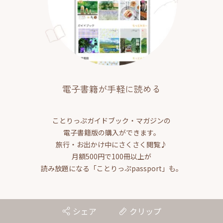
電子書籍が手軽に読める
ことりっぷガイドブック・マガジンの
電子書籍版の購入ができます。
旅行・お出かけ中にさくさく閲覧♪
月額500円で100冊以上が
読み放題になる「ことりっぷpassport」も。
シェア
クリップ
旅の思い出を共有、