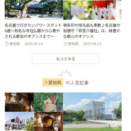
名古屋で行きたいパワースポット
御朱印や授与品も素敵♪名古屋の
6選〜有名な寺社仏閣から心癒や
総鎮守「若宮八幡社」は、緑豊か
される都会のオアシスまで〜
な都心のオアシス
愛知県
2025.05.14
愛知県
2025.06.13
もっとみる
の人気記事
愛知県