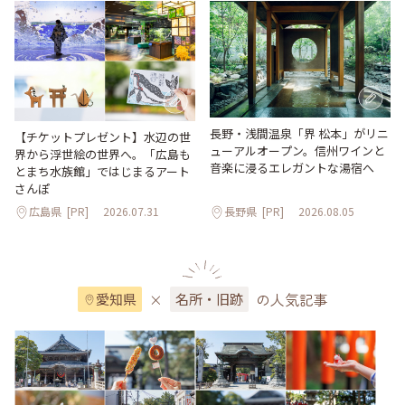
長野・浅間温泉「界 松本」がリニ
【チケットプレゼント】水辺の世
ューアルオープン。信州ワインと
界から浮世絵の世界へ。「広島も
音楽に浸るエレガントな湯宿へ
とまち水族館」ではじまるアート
さんぽ
広島県
[PR]
2026.07.31
長野県
[PR]
2026.08.05
×
の人気記事
愛知県
名所・旧跡