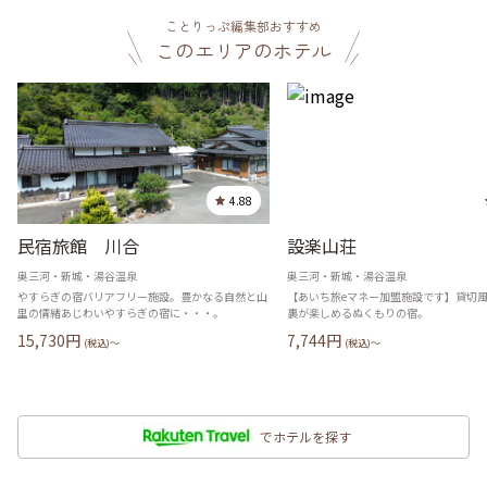
ことりっぷ編集部おすすめ
このエリアのホテル
4.88
民宿旅館 川合
設楽山荘
奥三河・新城・湯谷温泉
奥三河・新城・湯谷温泉
やすらぎの宿バリアフリー施設。豊かなる自然と山
【あいち旅eマネー加盟施設です】貸切
里の情緒あじわいやすらぎの宿に・・・。
裏が楽しめるぬくもりの宿。
15,730
円
7,744
円
(税込)〜
(税込)〜
でホテルを探す