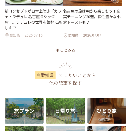
新コンセプトが日本上陸♪「カフ
名古屋の旅は朝から楽しもう！充
ェ・ラデュレ 名古屋ラシック
実モーニング20選。個性豊かな小
店」。ラデュレの世界を気軽に楽
倉トーストも♪
しんで
愛知県
2026.07.16
愛知県
2026.07.07
もっとみる
× したいことから
愛知県
他の記事を探す