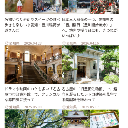
名物いなり寿司やスイーツの食べ
日本三大稲荷の一つ、愛知県の
歩きも楽しい♪愛知・豊川稲荷参
「豊川稲荷（豊川閣妙厳寺）」
道さんぽ
へ。境内や授与品にも、きつねが
いっぱい♪
愛知県
2026.04.23
愛知県
2026.04.16
ドラマや映画のロケも多い「名古
名古屋の「旧豊田佐助邸」で、趣
屋市市政資料館」で、クラシカル
向を凝らしたレトロ建築を見学す
な雰囲気に浸って
る醍醐味を味わって
愛知県
2025.05.08
愛知県
2025.05.17