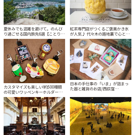
夏休みでも混雑を避けて。のんび
紅茶専門店がつくるご褒美かき氷
り過ごせる国内旅先6選【ことりっ
が人気♪ 代々木の路地裏で心とき
ぷ編集部おすすめ】 | ことりっぷ
めくひんやり時間「ティー スイー
ツ ラボ コンテナート」 | ことりっ
ぷ
日本の手仕事の「いま」が詰まっ
カスタマイズも楽しい!約500種類
た器と雑貨のお店/西荻窪
の可愛いワッペンキーホルダーが
「tsugumi」 | ことりっぷ
ずらり。小平市「Kimamaya
T&K」 | ことりっぷ