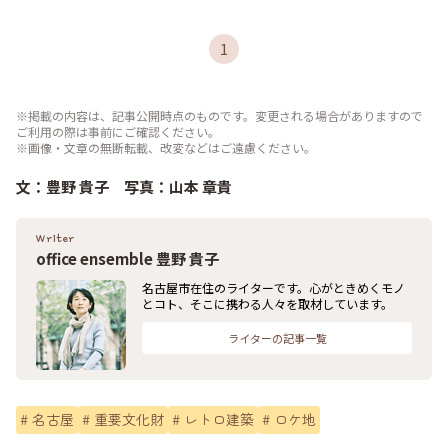
1
※掲載の内容は、記事公開時点のものです。変更される場合がありますので
ご利用の際は事前にご確認ください。
※画像・文章の無断転載、改変などはご遠慮ください。
文：豊野 貴子 写真：山本 章貴
Writer
office ensemble 豊野 貴子
名古屋市在住のライターです。心がときめくモノ
とコト、そこに携わる人々を取材しています。
ライターの記事一覧
#
名古屋
#
重要文化財
#
レトロ建築
#
ロケ地