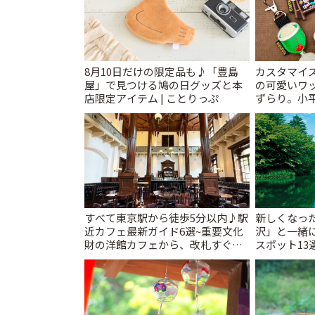
8月10日だけの限定品も♪「豊島
カスタマイズ
屋」で見つける鳩の日グッズと本
の可愛いワ
店限定アイテム | ことりっぷ
ずらり。小平市
T&K」 | 
すべて東京駅から徒歩5分以内♪駅
新しくなっ
近カフェ最新ガイド6選~重要文化
沢」と一緒
財の洋館カフェから、改札すぐの
スポット13
レトロ喫茶まで~ | ことりっぷ
催中】 | こ