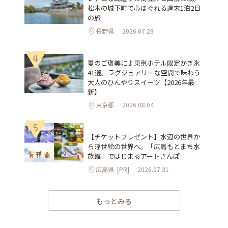
松本の城下町で心ほぐれる週末1泊2日
の旅
長野県
2026.07.28
4
夏のご褒美に♪東京ホテル限定かき氷
41選。ラグジュアリーな空間で味わう
大人のひんやりスイーツ【2026年最
新】
東京都
2026.08.04
5
【チケットプレゼント】水辺の世界か
ら浮世絵の世界へ。「広島もとまち水
族館」ではじまるアートさんぽ
広島県
[PR]
2026.07.31
もっとみる