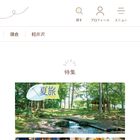
探す
プロフィール
メニュー
鎌倉
軽井沢
特集
名所・旧跡
温泉・スパ
その他施設
ごはん
カ