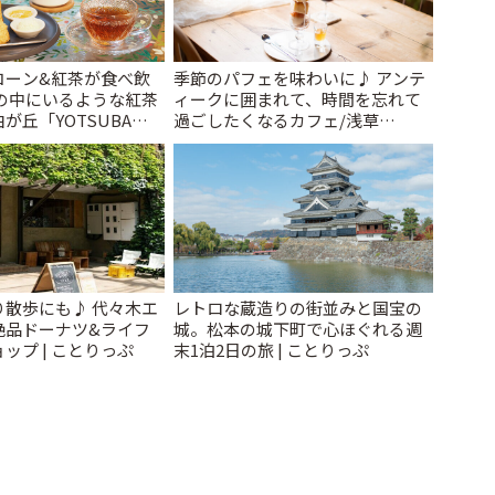
コーン&紅茶が食べ飲
季節のパフェを味わいに♪ アンテ
森の中にいるような紅茶
ィークに囲まれて、時間を忘れて
が丘「YOTSUBA
過ごしたくなるカフェ/浅草
んびり時間 | ことりっぷ
「annorum cafe」 | ことりっぷ
り散歩にも♪ 代々木エ
レトロな蔵造りの街並みと国宝の
絶品ドーナツ&ライフ
城。松本の城下町で心ほぐれる週
ップ | ことりっぷ
末1泊2日の旅 | ことりっぷ