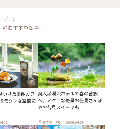
のおすすめ記事
奥入瀬渓流ホテルで春の苔旅
見つけた素敵カフ
へ。ミクロな絶景お苔見さんぽ
ロ&モダンな空間に
やお苔見スイーツも
04.12
青森県
[PR]
2026.04.08