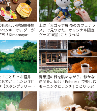
も楽しい!約500種類
上野「大ゴッホ展 夜のカフェテラ
ッペンキーホルダーが
ス」で見つけた、オリジナル限定
「Kimamaya
グッズ10選 | ことりっぷ
ことりっぷ
た「ことりっぷ軽井
青葉通の緑を眺めながら、静かな
におでかけしたい注目
時間を。仙台「Echoes」で楽しむ
選【スタンプラリー開
モーニングとランチ | ことりっぷ
とりっぷ