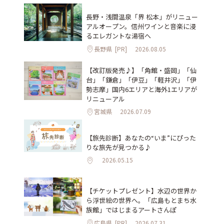
長野・浅間温泉「界 松本」がリニュー
アルオープン。信州ワインと音楽に浸
るエレガントな湯宿へ
長野県
[PR]
2026.08.05
【改訂版発売♪】「角館・盛岡」「仙
台」「鎌倉」「伊豆」「軽井沢」「伊
勢志摩」国内6エリアと海外1エリアが
リニューアル
宮城県
2026.07.09
【旅先診断】あなたの“いま”にぴった
りな旅先が見つかる♪
2026.05.15
【チケットプレゼント】水辺の世界か
ら浮世絵の世界へ。「広島もとまち水
族館」ではじまるアートさんぽ
広島県
[PR]
2026.07.31