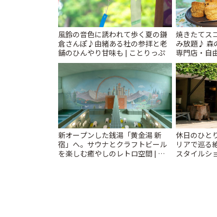
風鈴の音色に誘われて歩く夏の鎌
焼きたてス
倉さんぽ♪由緒ある社の参拝と老
み放題♪ 
舗のひんやり甘味も | ことりっぷ
専門店・自由
TEA」での
新オープンした銭湯「黄金湯 新
休日のひと
宿」へ。サウナとクラフトビール
リアで巡る
を楽しむ癒やしのレトロ空間 | こ
スタイルショ
とりっぷ