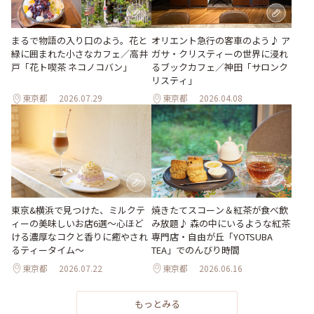
まるで物語の入り口のよう。花と
オリエント急行の客車のよう♪ ア
緑に囲まれた小さなカフェ／高井
ガサ・クリスティーの世界に浸れ
戸「花ト喫茶 ネコノコバン」
るブックカフェ／神田「サロンク
リスティ」
東京都
2026.07.29
東京都
2026.04.08
東京&横浜で見つけた、ミルクテ
焼きたてスコーン＆紅茶が食べ飲
ィーの美味しいお店6選～心ほど
み放題♪ 森の中にいるような紅茶
ける濃厚なコクと香りに癒やされ
専門店・自由が丘「YOTSUBA
るティータイム～
TEA」でのんびり時間
東京都
2026.07.22
東京都
2026.06.16
もっとみる