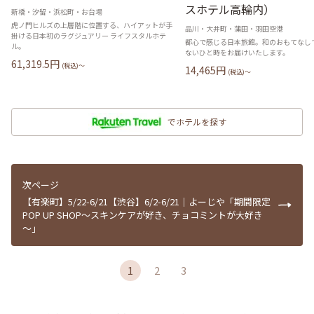
スホテル高輪内）
新橋・汐留・浜松町・お台場
虎ノ門ヒルズの上層階に位置する、ハイアットが手
品川・大井町・蒲田・羽田空港
掛ける日本初のラグジュアリー ライフスタルホテ
都心で感じる日本旅館。和のおもてなし
ル。
ないひと時をお届けいたします。
61,319.5
円
(税込)〜
14,465
円
(税込)〜
でホテルを探す
次ページ
【有楽町】5/22-6/21【渋谷】6/2-6/21｜よーじや「期間限定
POP UP SHOP～スキンケアが好き、チョコミントが大好き
～」
1
2
3