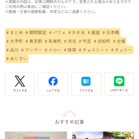
※掲載の内容は、記事公開時点のものです。変更される場合がありますので
ご利用の際は事前にご確認ください。
※画像・文章の無断転載、改変などはご遠慮ください。
#
まとめ
#
期間限定
#
パフェ
#
かき氷
#
銀座
#
日本橋
#
大手町
#
東京駅
#
有楽町
#
渋谷
#
竹芝
#
浜松町
#
台場
#
品川
#
マンゴー
#
メロン
#
抹茶
#
チョコミント
#
チェリー
#
あじさい
LINEでおくる
ブクマする
ポストする
シェアする
おすすめ記事