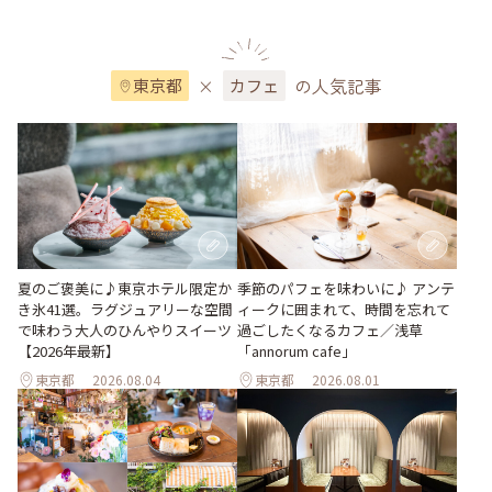
×
の人気記事
東京都
カフェ
夏のご褒美に♪東京ホテル限定か
季節のパフェを味わいに♪ アンテ
き氷41選。ラグジュアリーな空間
ィークに囲まれて、時間を忘れて
で味わう大人のひんやりスイーツ
過ごしたくなるカフェ／浅草
【2026年最新】
「annorum cafe」
東京都
2026.08.04
東京都
2026.08.01