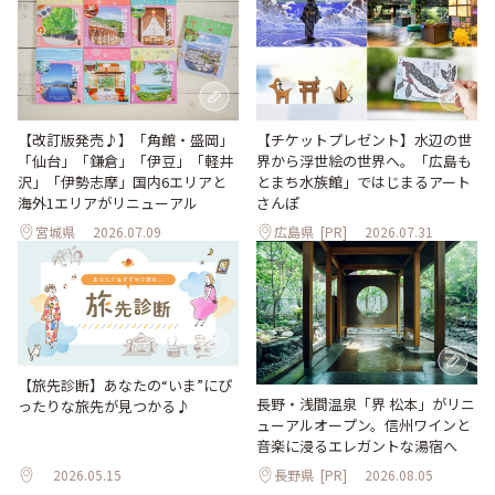
【改訂版発売♪】「角館・盛岡」
【チケットプレゼント】水辺の世
「仙台」「鎌倉」「伊豆」「軽井
界から浮世絵の世界へ。「広島も
沢」「伊勢志摩」国内6エリアと
とまち水族館」ではじまるアート
海外1エリアがリニューアル
さんぽ
宮城県
2026.07.09
広島県
[PR]
2026.07.31
【旅先診断】あなたの“いま”にぴ
長野・浅間温泉「界 松本」がリニ
ったりな旅先が見つかる♪
ューアルオープン。信州ワインと
音楽に浸るエレガントな湯宿へ
2026.05.15
長野県
[PR]
2026.08.05