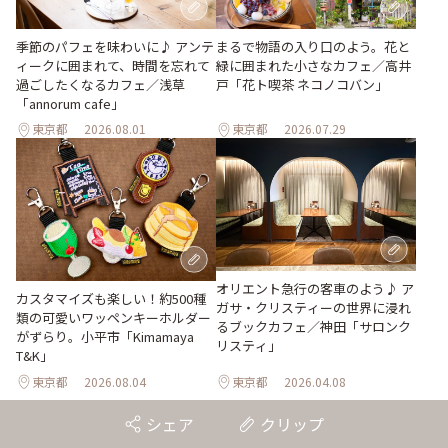
季節のパフェを味わいに♪ アンテ
まるで物語の入り口のよう。花と
ィークに囲まれて、時間を忘れて
緑に囲まれた小さなカフェ／高井
過ごしたくなるカフェ／浅草
戸「花ト喫茶 ネコノコバン」
「annorum cafe」
東京都
2026.08.01
東京都
2026.07.29
オリエント急行の客車のよう♪ ア
カスタマイズも楽しい！約500種
ガサ・クリスティーの世界に浸れ
類の可愛いワッペンキーホルダー
るブックカフェ／神田「サロンク
がずらり。小平市「Kimamaya
リスティ」
T&K」
東京都
2026.08.04
東京都
2026.04.08
シェア
クリップ
もっとみる