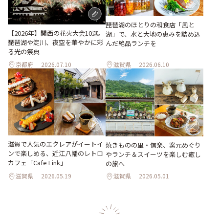
琵琶湖のほとりの和食店「風と
【2026年】関西の花火大会10選。
湖」で、水と大地の恵みを詰め込
琵琶湖や淀川、夜空を華やかに彩
んだ絶品ランチを
る光の祭典
京都府
2026.07.10
滋賀県
2026.06.10
滋賀で人気のエクレアがイートイ
焼きものの里・信楽、窯元めぐり
ンで楽しめる、近江八幡のレトロ
やランチ＆スイーツを楽しむ癒し
カフェ「Cafe Link」
の旅へ
滋賀県
2026.05.19
滋賀県
2026.05.01