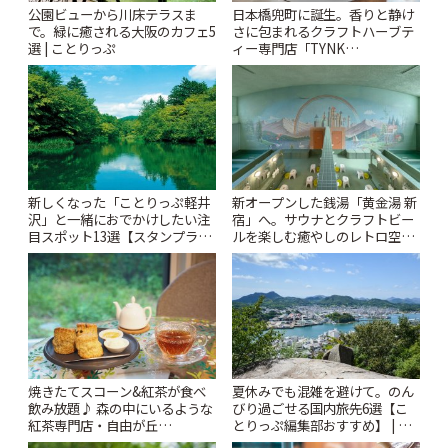
公園ビューから川床テラスま
日本橋兜町に誕生。香りと静け
で。緑に癒される大阪のカフェ5
さに包まれるクラフトハーブテ
選 | ことりっぷ
ィー専門店「TYNK
Kabutocho」 | ことりっぷ
新しくなった「ことりっぷ軽井
新オープンした銭湯「黄金湯 新
沢」と一緒におでかけしたい注
宿」へ。サウナとクラフトビー
目スポット13選【スタンプラリ
ルを楽しむ癒やしのレトロ空間
ー開催中】 | ことりっぷ
| ことりっぷ
焼きたてスコーン&紅茶が食べ
夏休みでも混雑を避けて。のん
飲み放題♪ 森の中にいるような
びり過ごせる国内旅先6選【こ
紅茶専門店・自由が丘
とりっぷ編集部おすすめ】 | こ
「YOTSUBA TEA」でのんびり
とりっぷ