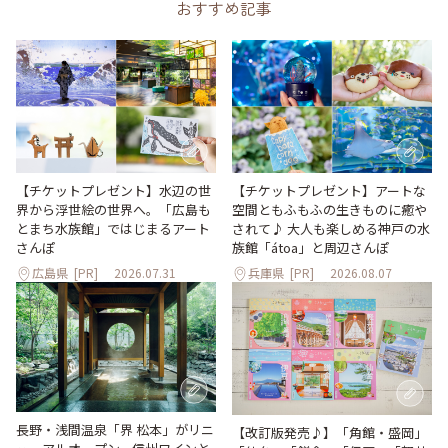
おすすめ記事
【チケットプレゼント】水辺の世
【チケットプレゼント】アートな
界から浮世絵の世界へ。「広島も
空間ともふもふの生きものに癒や
とまち水族館」ではじまるアート
されて♪ 大人も楽しめる神戸の水
さんぽ
族館「átoa」と周辺さんぽ
広島県
[PR]
2026.07.31
兵庫県
[PR]
2026.08.07
長野・浅間温泉「界 松本」がリニ
【改訂版発売♪】「角館・盛岡」