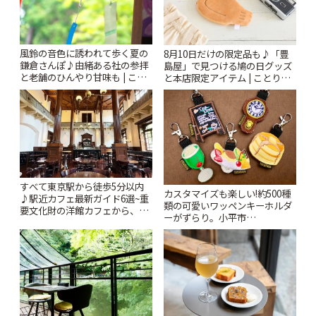
風鈴の音色に誘われて歩く夏の
8月10日だけの限定品も♪「豊
鎌倉さんぽ♪由緒ある社の参拝
島屋」で見つける鳩の日グッズ
と老舗のひんやり甘味も | こと
と本店限定アイテム | ことりっ
りっぷ
ぷ
すべて東京駅から徒歩5分以内
カスタマイズも楽しい!約500種
♪駅近カフェ最新ガイド6選~重
類の可愛いワッペンキーホルダ
要文化財の洋館カフェから、改
ーがずらり。小平市
札すぐのレトロ喫茶まで~ | こと
「Kimamaya T&K」 | ことりっ
りっぷ
ぷ