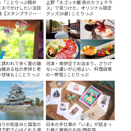
た「ことりっぷ軽井
上野「大ゴッホ展 夜のカフェテラ
におでかけしたい注目
ス」で見つけた、オリジナル限定
選【スタンプラリー開
グッズ10選 | ことりっぷ
とりっぷ
に誘われて歩く夏の鎌
河津・南伊豆でお泊まり。さりげ
由緒ある社の参拝と老
ない心遣いが心地よい、料理自慢
甘味も | ことりっぷ
の一軒宿 | ことりっぷ
造りの街並みと国宝の
日本の手仕事の「いま」が詰まっ
城下町で心ほぐれる週
た器と雑貨のお店/西荻窪