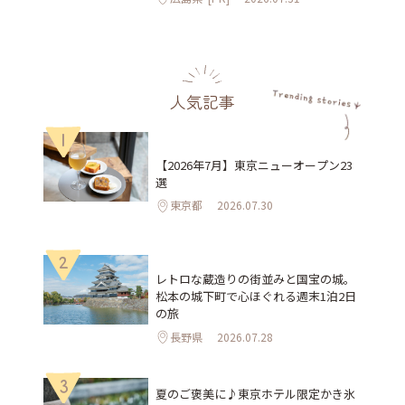
人気記事
1
【2026年7月】東京ニューオープン23
選
東京都
2026.07.30
2
レトロな蔵造りの街並みと国宝の城。
松本の城下町で心ほぐれる週末1泊2日
の旅
長野県
2026.07.28
3
夏のご褒美に♪東京ホテル限定かき氷