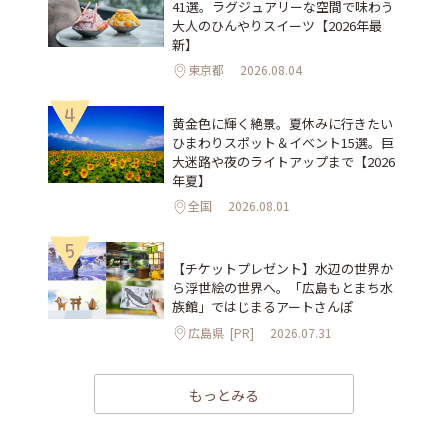
41選。ラグジュアリーな空間で味わう
大人のひんやりスイーツ【2026年最
新】
東京都
2026.08.04
4
黄金色に輝く絶景。夏休みに行きたい
ひまわりスポット＆イベント15選。巨
大迷路や夜のライトアップまで【2026
年夏】
全国
2026.08.01
5
【チケットプレゼント】水辺の世界か
ら浮世絵の世界へ。「広島もとまち水
族館」ではじまるアートさんぽ
広島県
[PR]
2026.07.31
もっとみる