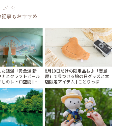
の記事もおすすめ
た銭湯「黄金湯 新
8月10日だけの限定品も♪「豊島
ウナとクラフトビール
屋」で見つける鳩の日グッズと本
しのレトロ空間 | こ
店限定アイテム | ことりっぷ