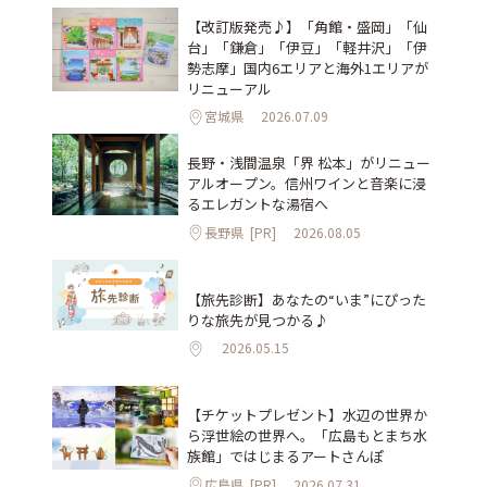
【改訂版発売♪】「角館・盛岡」「仙
台」「鎌倉」「伊豆」「軽井沢」「伊
勢志摩」国内6エリアと海外1エリアが
リニューアル
宮城県
2026.07.09
長野・浅間温泉「界 松本」がリニュー
アルオープン。信州ワインと音楽に浸
るエレガントな湯宿へ
長野県
[PR]
2026.08.05
【旅先診断】あなたの“いま”にぴった
りな旅先が見つかる♪
2026.05.15
【チケットプレゼント】水辺の世界か
ら浮世絵の世界へ。「広島もとまち水
族館」ではじまるアートさんぽ
広島県
[PR]
2026.07.31