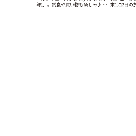
郷)」。試食や買い物も楽しみ♪ |
末1泊2日の旅
ことりっぷ