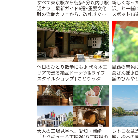
すべて東京駅から徒歩5分以内♪駅
新しくなっ
近カフェ最新ガイド6選~重要文化
沢」と一緒
財の洋館カフェから、改札すぐの
スポット13
レトロ喫茶まで~ | ことりっぷ
催中】 | こ
休日のひとり散歩にも♪ 代々木エ
風鈴の音色
リアで巡る絶品ドーナツ&ライフ
倉さんぽ♪
スタイルショップ | ことりっぷ
舗のひんやり
大人の工場見学へ、愛知・岡崎
レトロな蔵
「カクキュー八丁味噌(八丁味噌の
城。松本の