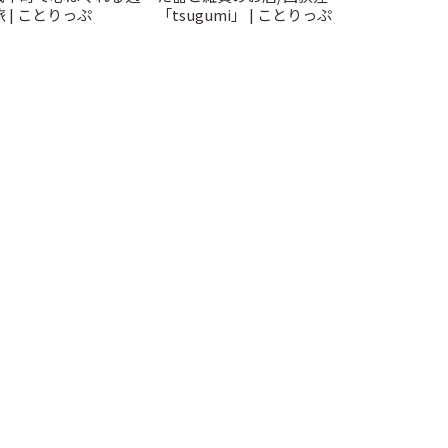
 | ことりっぷ
「tsugumi」 | ことりっぷ