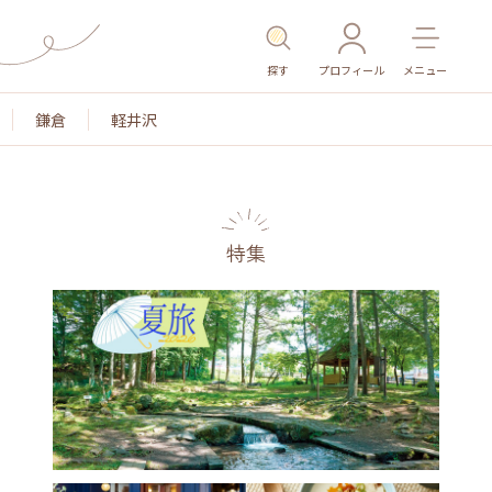
探す
プロフィール
メニュー
鎌倉
軽井沢
特集
名所・旧跡
温泉・スパ
その他施設
ごはん
カ