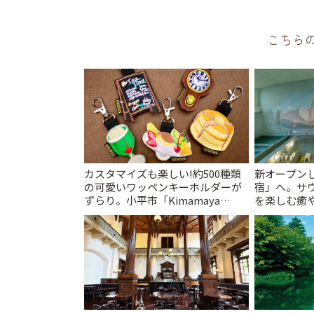
こちら
カスタマイズも楽しい!約500種類
新オープンし
の可愛いワッペンキーホルダーが
宿」へ。サ
ずらり。小平市「Kimamaya
を楽しむ癒や
T&K」 | ことりっぷ
とりっぷ