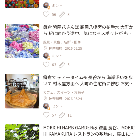
カフェ #スイーツ #スターバックス #温室 #亜
った雰囲気が楽しめそうです。 期間は長く、9
ミント
熱帯植物 #フラワーパーク #HANA・BIYORI館
月23日まで 3階メイン広場で 見られます。 10
#よみうりランド #ひみつの絶景 #風景 #読売ラ
時〜23時(ライトアップは 17時から) #風景 #イ
56
3
ンド #稲城 #矢野口 #東京
ベント #ランタン #横浜ランタンナイト #ひみ
つの絶景 #横浜ベイクォーター #横浜 #神奈川
鎌倉 紫陽花さんぽ 鶴岡八幡宮の花手水 大町か
#横浜駅東口
ら 駅に向かう途中、気になるスポットが もう1
ヶ所思い浮かびました。 先日、snsで 3年ぶり
風景・景色、名所・旧跡
に 花手水が見られることを知り。。 駅前を通
神奈川県
2026.06.25
り過ぎて 八幡宮 境内の 手水舎へ💠 涼やかで色
ミント
鮮やかな 紫陽花たちを見ることが出来まし
た。 梅雨の季節を 華やかに彩る花手水に 心癒
63
6
されました、 6月14日 撮影 #風景 #花手水 #手
水舎 #鶴岡八幡宮 #鎌倉 #ひみつの絶景 #神奈
鎌倉で ティータイム☕️ 長谷から 海岸沿いを歩
川
いて 材木座方面へ 大町の住宅街に佇む お気に
入りのカフェで、クレープをいただきました。
カフェ、スイーツ・お菓子
この日は、シナモンシュガーとバターのクレー
神奈川県
2026.06.24
プを コーヒーとともに。 焼き立てのクレープ
ミント
は、シナモンの香りが引き立ち、香ばしくて
優しい甘さ♡ 自然光が差し込む 店内は、こじ
57
11
んまりとしていますが、落ち着いた雰囲気、
賑やかな街中から 少し離れているので、静か
MOKICHI HARB GARDEN🌿 鎌倉 長谷、MOKIC
で 居心地が良く、ホッと寛げます。 鎌倉駅か
HI KAMAKURA レストランの敷地内、裏山にあ
らは、徒歩10分弱、近くには、ことりっぶア