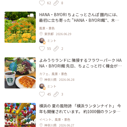
しいです☺️ 当時の パリの空気が感じられる お
進むにつれて、色々なカラーが湧き出るように
62
8
洒落なアート展でした。 9月23日まで開催され
現れる姿が 魅力的な紫陽花💠 今年も 素敵な姿
ています。 #アート #企画展 #展覧会 #パリ #フ
を見せてくれてありがとう♡ また来年 会える
HANA・BIYORI ちょこっとさんぽ 園内には、
ランス #カフェ #三菱一号館美術館 #ユーザー
のを 楽しみに。。💜 #紫陽花 #風景 #マジカル
最初に立ち寄った "HANA・BIYORI館"、木々
さんとアート散歩 #丸の内 #東京 #
コラール #お気に入りの紫陽花 #推し紫陽花 #
や 草花、ハーブなど、四季の風景が楽しめる
風景・景色
ひみつの絶景 #横浜イングリッシュガーデン #
ナチュラルガーデン "彩りの小路"、京都御所
東京都
2026.06.29
横浜 #神奈川 #紫陽花さんぽ
から移築された と言われている 聖門をはじ
ミント
め、重要文化財に指定されている 仏像などが
安置されている "聖なる森" の3箇所に分かれて
55
2
いて、それぞれ見応えがあります。 花壇で咲
く 黄色やオレンジ色の セイヨウノコギリソ
よみうりランドに 隣接するフラワーパーク HA
ウ、聖なる森では、緑と花手水の調和が 素敵
NA・BIYORI館 先日、ちょこっと行く機会があ
♡ 聖門の参道には、蛇目傘や 竹の装飾、緑の
り、花散歩🚶‍♀️‍➡️ まず最初に、スターバックス
カフェ、風景・景色
中で、しっとりと 落ち着いた美しさ 名前の通
で ティータイム😆 植物園では 初出店だそう。
神奈川県
2026.06.28
り、季節の花に彩られた風景が楽しめる 自然
お洒落な アレンジフラワーが 飾られている 細
ミント
が豊かな スポットでした。 #風景 #フラワーパ
長いテーブル席で アメリカンワッフルと アイ
ーク #HANA・BIYORI #植物園 #ナチュラルガ
スコーヒーをいただきながら まったり♡ 温室
45
3
ーデン #ひみつの絶景 #よみうりランド #稲城
が併設されている 館内には、亜熱帯植物が 色
#矢野口 #東京
鮮やか✨ 天井からは、ベゴニアやグリーンが
横浜の 夏の風物詩 「横浜ランタンナイト」 今
シャンデリアのように吊り下げられていて、と
年も開催されています。 約1000個のランタン
てもきれい♡ 短い時間でしたが、南国気分を
に彩られる 風景は、異国情緒たっぷり♡ 日中
イベント、風景・景色
味わいながら 楽しいひと時を過ごしました。 #
は 鮮やかに、夜は 幻想的で、昼間とはまた違
神奈川県
2026.06.27