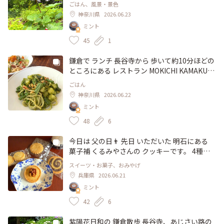
るハーブガーデン 駐車場脇から石段を上がっ
ごはん、風景・景色
プリでもお馴染みの可愛い文具店 "鎌倉コト
て、誰でも自由に 見ることが出来ます。 緑に
神奈川県
2026.06.23
リ"が あります。 #カフェ #スイーツ #クレープ
覆われた 豊かな自然の中で 育てられている キ
ミント
#コーヒー #クレープリーアルモリック #鎌倉 #
ッチンハーブたち🌿 ここで育ったハーブは、
大町 #材木座 #神奈川
レストランのメニューに使われているそう。
45
1
木苺や タイム、フェンネル、そして。。 スペ
アミント、アップルミント、モヒートミントな
鎌倉で ランチ 長谷寺から 歩いて約10分ほどの
どなと、私(ミント)の仲間たちも(笑)😆 爽やか
ところにある レストラン MOKICHI KAMAKUR
な香りに 癒されました。 #風景 #ハーブガーデ
Aへ この日は、前菜と パスタ2種類を。 ジェノ
ごはん
ン #キッチンハーブ #ひみつの絶景 #見学自由
ベーゼ、シラスとカラスミのペペロンチーノ、
神奈川県
2026.06.22
#長谷 #鎌倉 #MOKICHIKAMAKURA #ランチ #
前菜に 鮮魚のカルパッチョを選び、シェアし
ミント
モキチカマクラ #熊澤酒造
ていただきました。 自家製のハーブを使った
風味豊かな ジェノベーゼは、バジルソースと
48
6
チーズ、ナッツ(胡桃)のコク深い 味わい、 ペ
ペロンチーノは、たっぷりのカラスミと 地元
今日は 父の日👨 先日 いただいた 明石にある
産の野菜、シラスが 何とも絶妙な美味しさ😋
菓子補 くるみやさんの クッキーです。 4種類
カルパッチョは、その日に獲れた魚使って 作
の バタークッキーは、どれも 素朴な味わい ナ
スイーツ・お菓子、おみやげ
られます。 この日は、イナダのカルパッチョ
チュラルな風味で 美味しい😋 パッケージは 父
兵庫県
2026.06.21
でした。 ボリューム的にもちょうど良く、ど
の日限定バージョン 小さな子を背負った お父
ミント
れも美味しくて 大満足✨ ・ 旧神奈川県鎌倉加
さん 菅笠風の帽子に お花を付けた 帽子が 何と
圧ポンプ所をリノベーションした 建物は、ク
もキュート♡ 優しさが滲み出ていて ほっこり
42
6
ラシカルモダンで お洒落♡ 煉瓦造りの外観
心が 温まります。 コーヒーとともに、ゆった
は、どこか懐かしさを感じます。 店内は、天
りと お家で おやつタイム☕️ お父さんではない
紫陽花日和の 鎌倉散歩 長谷寺、あじさい路の