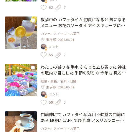
な色合いに うっとり♡ なかなか 前に進めず 行
ったり来たりしながら 楽しみました。 ディス
62
7
プレイは6月28日まで開催されています。 #紫
陽花 #風景 #花さんぽ #ガーデンディスプレイ
散歩中の カフェタイム 初夏になると 気になる
# アジサイフェスティバル #横浜イングリッシ
メニュー お花のソーダ🥤 アイスキューブに
ュガーデン #横浜 #神奈川 #イベント
は、ビオラが♡ 見た目も可愛らしくて涼やか
カフェ、スイーツ・お菓子
エルダーフラワーシロップの優しい甘みが 体
東京都
2026.06.04
に沁みます。 もう一品は、ラベンダーとレモ
ミント
ンのソーダ🥤 ラベンダーとレモンの爽やかさ
に リンゴジュースの甘さが加わり、リッチな
55
7
美味しさです。(飲んだ人の感想です😁) グラデ
ーションカラーも お洒落で素敵♡ 並べて 撮影
わたしの街の 花手水 ふらりと立ち寄った 神社
会も 楽しんだりして。。 ゆったりとした時間
の境内で目にした 季節の彩り💠 今年も 見るこ
を 過ごしました。 #カフェ #ドリンク #季節の
とが出来ました。 梅雨入り間近の 蒸し暑さを
風景・景色、名所・旧跡
ドリンク #ソーダ #マノカフェ #manocafe #深
優しく癒してくれます♡ 河津桜や花帯の華や
東京都
2026.06.03
沢 #駒沢 #桜新町 #用賀 #世田谷日和 #東京
かさには 敵いませんが、水に浮かんだ 紫陽花
ミント
も なかなかどうして 華やかですよ✨ 6月末ま
で楽しめそうです。 #花手水 #神社 #紫陽花 #
59
5
風景 #桜神宮 #桜新町 #用賀 #世田谷日和 #東京
#紫陽花の季節
門前仲町で カフェタイム 深川不動堂の門前に
ある MONZ CAFE でひと息 アメリカンコーヒ
ーと キャロットケーキをいただきました。 チ
カフェ、スイーツ・お菓子
ーズケーキのような酸味が程よい フロスティ