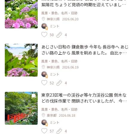
井が高くて 明るく、落ち着いた空間、 心地よ
けれど(笑) 嬉しいギフト🎁 ごちそうさまでし
紫陽花 ちょうど見頃の時期を迎えていまし
く ゆったりと ランチ出来ました。 事前に席の
た♪ スポット設定は 本店にしました #おみや
た。 山の斜面に咲く 色とりどりの紫陽花♡ 約
風景・景色、名所・旧跡
予約が出来たので、入店も 待ち時間なくスム
げ #ギフト #スイーツ #クッキー #父の日 #くる
40品種、2500株の紫陽花たちが 迎えてくれま
神奈川県
2026.06.20
ーズでした。 #ランチ #イタリアン #パスタ #
みや #神戸 #明石 #兵庫
した。 ふもとでは、長谷寺で命名された オリ
ミント
ノスタルジック #モキチカマクラ #MOKICHIKA
ジナル品種も見られ👀、境内は 落ち着いた華
MAKURA #熊澤酒造 #長谷 #鎌倉 #神奈川
やかな空気に 包まれていました。 6月14日 撮
50
4
影 #風景 #寺 #花寺 #古刹 #紫陽花 #あじさい路
#鎌倉紫陽花の名所 #ひみつの絶景 #鎌倉 #長谷
あじさい日和の 鎌倉散歩 今年も 長谷寺へ あじ
#長谷寺 #神奈川
さい路の上から 風景を眺めました。 由比ヶ浜
から材木座方面の穏やかな海、 斜面に咲く 紫
風景・景色、名所・旧跡
陽花とのコラボレーションが美しい♡ いつま
神奈川県
2026.06.19
でも 眺めていたい風景です。 この日は 当初雨
ミント
予報でしたが、ラッキーなことに 薄曇り🌤️ 午
後でしたが、元気な紫陽花を 見ることが出来
52
4
ました。 ・ この日、あじさい路は 事前に予約
して入園しましたが、現在は予約券は終了して
東京23区唯一の渓谷🌿等々力渓谷公園 倒木な
いるとのこと、来週(6月22日)からは当日券の
どの伐採作業で 閉鎖されていましたが、 今年3
みの販売になるようです。 6月14日 撮影 #風景
月、3年ぶりに ようやく 立ち入りが再開されま
風景・景色、名所・旧跡
#紫陽花 #相模湾 #長谷寺 #鎌倉紫陽花の名所 #
した。 等々力不動尊で お詣り、そのあと、渓
東京都
2026.06.18
ひみつの絶景 #古刹 #寺 #花寺 #鎌倉 #長谷 #由
谷を散歩 ひんやりとした 空気、新緑と 川のせ
ミント
比ヶ浜 #ひみつの絶景
せらぎが 心地よい ♡ 庭園にある 赤い橋が 緑
に映えて 鮮やかです✨ すぐ上側には、環状8号
57
4