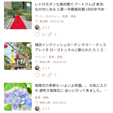
味しかったです。 (ランチにはサラダが付きま
レトロモダンな美術館で アートさんぽ 東京、
す) アート鑑賞の余韻と、緑豊かなお庭の風景
丸の内にある 三菱一号館美術館 1800年代末期
や レンガ造りのレトロな雰囲気とが 相まっ
に、イギリス人建築家 ジョサイア・コンドル
アート・カルチャー、風景・景色
て、素敵なひと時でした。 ランチで 利用され
氏によって 設計された 洋風事務所建築の建物
東京都
2026.07.06
る場合は、店内のテーブルが小さいので、テラ
で、当時は 銀行と 3階部分は 貸し事務所だっ
ミント
ス席がお勧めです。 #ランチ #ハンバーグ #ワ
たそう。 老朽化のため 一度解体、約20年前に
インビストロ #マルゴ #丸の内 #丸の内ブリッ
同じ場所に 復元され、蘇ったのだとか。 煉瓦
52
3
クスクエア #東京 #ユーザーさんとアート散歩
造りの建物や、木々、季節の花に彩られた お
庭は、何とも 趣きがあります。 今回 鑑賞した
横浜イングリッシュガーデン サマー・ディス
のは、6月中旬から 開催中の 「 "カフェ"に集
プレイ🎐 ローズトンネルに飾られた たくさん
う芸術家 -印象派からロートレック、ピカソま
の風鈴 夏の到来を感じさせてくれる 季節の風
イベント、風景・景色
で-」 19世紀後半のパリ。。。 カフェや キャ
物詩です。 緑の中で、キラキラと輝く ガラス
神奈川県
2026.07.01
バレー、ダンスホールなどの娯楽場に焦点を当
風鈴♡ 涼やかな音色を聞きながら、深まる緑
ミント
て、芸術家たちが ここに集い、芸術の論議を
の風景を 楽しみました。 風鈴飾りは、9月11
戦わせながら、この地で生まれた マネ、ゴッ
日まで見られるそうです #風景 #風鈴 #サマー
63
5
ホ、ロートレック、ピカソなどの 芸術作品 (油
ディスプレイ #ローズトンネル #横浜イングリ
絵、リトグラフなど)約130点が紹介され、展
ッシュガーデン #ひみつの絶景 #横浜 #神奈川
紫陽花の季節も いよいよ終盤。。 お気に入り
示されています。 中でも印象的だったのは、
の 遅咲き紫陽花に 会いに行って来ました。 多
ポスター。 抑えた色調ながら、躍動感があり
色が美しい 虹色の紫陽花、"マジカルコラー
風景・景色
華やかな画風♡ 今観ても、新しさを感じま
ル" 何度見ても 癒されます✨ 今年は、花が少し
神奈川県
2026.06.30
す。 館内のアートは、数作品を除き、撮影可
小さめですが、発色の良さは 相変わらず♡ ブ
ミント
能。 あとから 余韻を楽しむことも出来て、嬉
ルー、パープル、ピンク、グリーン。。 咲き