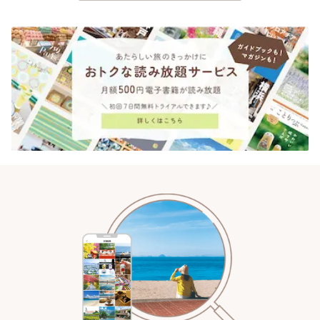
ほど 綺麗でした。 #風景 #臨海副都心 #お台場
海副都心 #お台場海浜公園 #台場 #芝浦 #有明 #
#シンボルプロムナード公園 #お台場海浜公園
ベイエリア #東京
#ちいさな列車旅 #新都市交通ゆりかもめ #ゆ
りかもめ #ラッピング車両 #芝浦 #有明 #台場 #
レインボーブリッジ #東京