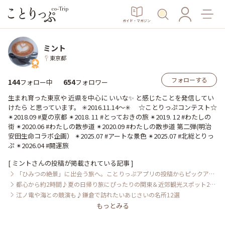
ガイド・マガジン
ミント
東京都
フォローする
144
654
フォロー中
フォロワー
生まれ育った東京や 近県を中心に いいな✨ と感じたことを発信してい
けたら と思っています。 ✳︎2016.11.14〜✳︎ ☆ことりっぷコンテスト☆
✴︎2018.09 #夏の京都 ✴︎2018. 11 #とっておきの旅 ✴︎2019. 12 #わたしの
街 ✴︎2020.06 #わたしの散歩道 ✴︎2020.09 #わたしの散歩道 第二弾(明治
安田生命コラボ企画） ✴︎2025.07 #アートな景色 ✴︎2025.07 #北総とりっ
ぷ ✴︎2026.04 #開運旅
[
ミント
さんの投稿が掲載されている記事 ]
「ひみつの絶景」に出会う旅へ。ことりっぷアプリの投稿からピックアッ
プ
都心から約2時間♪夏の日帰り旅にぴったりの関東＆近郊観光スポット21
選
江ノ電や海との競演も♪鎌倉で訪れたいあじさいの名所12選
もっとみる