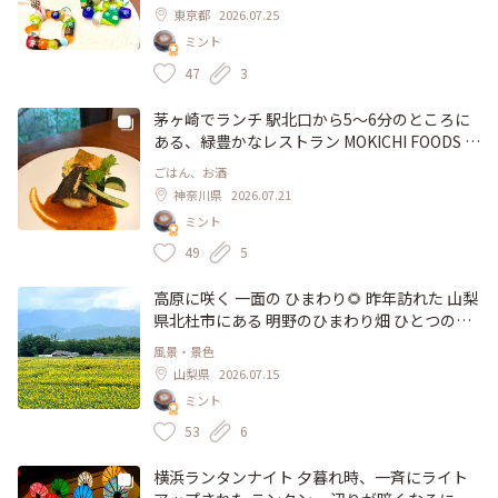
ける 心地良い風を感じながら 眺める風景は、
融合させて作られた 作品は、どれもカラフル
東京都
2026.07.25
神々しさの中にも 下町の風情が感じられ、ほ
で、爽やかな煌めきが素敵♡ ユーザーさんの
ミント
っこり♡ 素敵な夏の一日になりました。 #風景
作品を、許可を得て 撮影させていただきまし
#浅草寺 #古刹 #雷門 #仲見世 #五重塔 #浅草 #
た。 ガラスフュージョンのほかに、七宝焼や
47
3
上野 #東京 #ひみつの絶景
彫金なども見られ、楽しい作品展でした。 会
場は、雷門から ほど近い 人形材料店2階にある
茅ヶ崎でランチ 駅北口から5〜6分のところに
ギャラリー。 木の温もりが優しい 昭和の面影
ある、緑豊かなレストラン MOKICHI FOODS G
を感じる お洒落な 空間でした。 (7月24日〜26
ARDEN 精麦工場をリノベーションした 広々と
ごはん、お酒
日) #アート #作品展 #ガラスフュージョン #浅
した建物は、どこか懐かしい佇まい。 ランチ
神奈川県
2026.07.21
草 #上野 #ギャラリー丸美京屋 #東京 #ユーザ
メニューは、パスタやピザのほかに お魚セッ
ミント
ーさんとアート散歩
ト、お肉セットがあります。 私が選んだの
は、お魚のランチ 魚の種類は、日に よって違
49
5
うようで、それも楽しみです。 この日は、ヒ
ラメのポワレでした。 表面は カリッと、ふっ
高原に咲く 一面の ひまわり🌻 昨年訪れた 山梨
くらと焼き上げた ヒラメ シェリービネガーソ
県北杜市にある 明野のひまわり畑 ひとつの株
ースのコク深い味わい😋 付け合わせの夏野
から たくさんの花を咲かせる 早咲き品種 "サ
風景・景色
菜、クスクスやタコスが 今の季節らしくて お
ンフィニティ"や、鮮やかな黄色で 華やかに咲
山梨県
2026.07.15
洒落♡ 前菜には 地元産の新鮮野菜を使って作
く "ハイブリットサンフラワー" など、7月下旬
ミント
られた サラダ、自家製パン、 食後のスイーツ
から 8月中旬頃まで 約40万株のひまわりが 楽
と紅茶。。 ボリュームたっぷり どれも 美味し
しめます。 八ヶ岳や南アルプスの山々を背景
53
6
かったです。 天井が高く、ゆったりとした空
に、目の前に広がる 黄色い絨毯♡ いつまでも
間で 心地よいひと時を過ごしました。 #ランチ
眺めていたい 風景でした。 この日は、晴れた
横浜ランタンナイト 夕暮れ時、一斉にライト
#ビアレストラン #ノスタルジック #モキチフ
かと思えば、急に霧が立ち込める 変わりやす