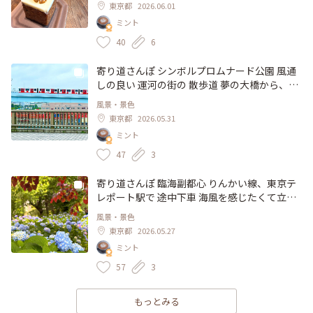
東京都
2026.06.01
ングがちょっぴりスパイシーな シナモン風味
ミント
を 味を引き立てて 絶妙な美味しさです。 木の
温もりを感じる 落ち着いた店内、 こじんまり
40
6
としていますが、ホッと寛げます♡ 人気店の
ようで、満席のことが多く、この日は、タイミ
寄り道さんぽ シンボルプロムナード公園 風通
ング良く、待たずに入店出来ました。 #カフェ
しの良い 運河の街の 散歩道 夢の大橋から、風
#コーヒー #スイーツ #ベイクドケーキ #モンズ
景を眺めました。 目の前に広がる 水辺の風景
風景・景色
カフェ #MONZCAFE #門前仲町 #深川 #東京 #
♡ 埠頭には たくさんの 赤いコンテナ 新都市交
東京都
2026.05.31
ちいさな列車旅
通 ゆりかもめが 通り過ぎて行きます。 よく見
ミント
ると、車体のラッピングが 何だか可愛い💕 あ
とで調べたのですが、ゆりかもめ開業30周年
47
3
を記念して製作された、装飾車両 「TOKYO G
O」と言う車両でした。 会社(アルパルク東京)
寄り道さんぽ 臨海副都心 りんかい線、東京テ
のマスコットキャラクター "ルーク"をモチー
レポート駅で 途中下車 海風を感じたくて立ち
フにしたのだそう👀💕 橋の上は 強風でした
寄った シンボルプロムナード公園 木陰の小道
風景・景色
が、とても開放感があります😆 緑のスポッ
を 歩きました。 運河に囲まれた 水辺の散歩
東京都
2026.05.27
ト、おもてなしガーデンも ホッと出来るスポ
道、 紫陽花が色づき始めて、涼やかな 緑の風
ミント
ット 新緑の香りに癒されます。 そして、お台
景が広がっています。 名残りの薔薇の花、凛
場と言えば、やっぱりレインボーブリッジ✨
と咲くユリ ピンクアナベルは あと一息。。 こ
57
3
お台場海浜公園からの風景です。 変わりやす
こでも、季節の移り変わりを感じる風景に 出
い 梅雨入り前の空模様。。 レインボーブリッ
逢えました。 5月22日 撮影 #風景 #紫陽花 #ユ
もっとみる
ジ上空は、夏のような 清々しい青空が 眩しい
リ #花さんぽ #シンボルプロムナード公園 #臨