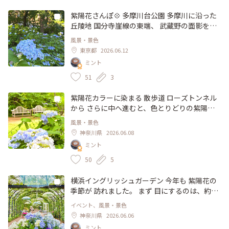
線が通っていますが、ここは 別世界 川沿いの
遊歩道を歩いていると、鶯やカエルの声が聞こ
紫陽花さんぽ💠 多摩川台公園 多摩川に沿った
えて来て ほっこり♡ もう一つの赤い橋は、ゴ
丘陵地 国分寺崖線の東端、 武蔵野の面影を残
ルフ橋 かつて、この場所にゴルフ場があった
す 雑木林の中に たくさんの紫陽花、 川面から
風景・景色
ことから 名付けられたのだとか。 自然の風景
噴き上げてくる 涼やかな風 木漏れ日に 優しく
東京都
2026.06.12
に 心が和みました。 #風景 #等々力渓谷 #等々
煌めく 紫陽花ブルーが 美しい♡ 公園内には、
ミント
力不動尊 #ゴルフ橋 #ひみつの絶景 #国分寺崖
四阿やベンチもあり、木陰で ゆったりとくつ
線 #雑木林 #等々力 #二子玉川 #自由が丘 #世田
ろげます。 木々の間からは、眼下に広がる 河
51
3
谷日和 #都会のオアシス #東京
川敷 緑の広場と 緩やかに流れる多摩川を 一望
することが出来て、開放感のある景色を目の前
紫陽花カラーに染まる 散歩道 ローズトンネル
に 思わず深呼吸 身近な場所で 自然の風景に触
から さらに中へ進むと、色とりどりの紫陽花
れ、心穏やかな一日になりました。 #風景 #紫
💠 花の大きさも 形も 様々♡ ガーデン内には
風景・景色
陽花 #多摩川 #多摩川台公園 #国分寺崖線 #雑
約300品種の紫陽花が 植栽されているそうで
神奈川県
2026.06.08
木林 #紫陽花の名所 #田園調布 #東京 #ひみつ
す。 優しい色合いに 心癒されました。 #風景 #
ミント
の絶景 #東横線 #目黒線 #東急沿線
紫陽花 #花さんぽ #横浜イングリッシュガーデ
ン #横浜 #神奈川
50
5
横浜イングリッシュガーデン 今年も 紫陽花の
季節が 訪れました。 まず 目にするのは、約50
メートル続く ローズトンネルのディスプレイ
イベント、風景・景色
♡ 透明感のある アンブレラと 紫陽花の お洒落
神奈川県
2026.06.06
な空間になっています。 美しい新緑と 爽やか
ミント