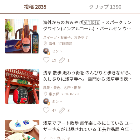
投稿 2835
クリップ 1390
海外からのおみやげ🇦🇹🇩🇪 ・スパークリン
グワイン(ノンアルコール) ・バールセン ウエ
ハーロール ・パンプキンシードオイル 先日、
スイーツ・お菓子、おみやげ
息子が 出張で訪れた先で 購入して、送ってく
海外
17時間前
れました。 ワインは 淡い色が綺麗♡ パンプキ
ミント
ンシードオイルは、普段あまり目にすることが
なかったけれど、オーストリアの特産物なのだ
19
1
とか。 サラダドレッシングや スープなどに合
うとのこと、 加熱するのは NGのようです。。
浅草 散歩 賑わう街を のんびりと歩きながら、
オリーブオイルのような感覚で 使えるのか
久しぶりに浅草寺へ。 雷門から 浅草寺の表参
な。。。 体にも優しそうですね。 レシピを調
道、仲見世へ 建ち並ぶ 朱塗りの店舗の先には
風景・景色、名所・旧跡
べて 色々活用してみたいです。 近々 帰省する
宝蔵門 入母屋造りの建物は、荘厳で 美しい佇
東京都
2026.07.29
息子と一緒に、家族でいただくのを 楽しみに
まい 思わず 見惚れてしまいます♡ こちらに掲
ミント
しています😊 #おみやげ #ワイン #パンプキン
げられている お馴染みの "小舟町"と記された
シードオイル #チョコウエハー #オーストリア
大提灯が 見当たらず。。 調べてみると、10年
47
3
#ドイツ #ヨーロッパ
ぶりに 掛け替えられるとのこと、 10月末頃に
新調され、お目見えするそうです。 本堂でお
浅草で アート散歩 毎年楽しみにしている ユー
参り、上から境内を眺めました。 参拝の人々
ザーさんが 出品されている 工芸作品展 今年は
で 華やぐ境内、凛と佇む 五重塔 社殿を 吹き抜
浅草での開催でした。 色々な種類のガラスを
アート・カルチャー