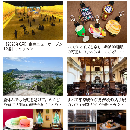
めくひんやり時間「ティー スイー
から文化財の邸宅まで | ことりっ
ツ ラボ コンテナート」 | ことりっ
ぷ
ぷ
【2026年6月】東京ニューオープン
カスタマイズも楽しい!約500種類
12選 | ことりっぷ
の可愛いワッペンキーホルダーが
ずらり。小平市「Kimamaya
T&K」 | ことりっぷ
夏休みでも混雑を避けて。のんび
すべて東京駅から徒歩5分以内♪駅
り過ごせる国内旅先6選【ことりっ
近カフェ最新ガイド6選~重要文化
ぷ編集部おすすめ】 | ことりっぷ
財の洋館カフェから、改札すぐの
レトロ喫茶まで~ | ことりっぷ