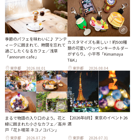
季節のパフェを味わいに♪ アンテ
カスタマイズも楽しい！約500種
ィークに囲まれて、時間を忘れて
類の可愛いワッペンキーホルダー
過ごしたくなるカフェ／浅草
がずらり。小平市「Kimamaya
「annorum cafe」
T&K」
東京都
2026.08.01
東京都
2026.08.04
【2026年8月】東京のイベント26
まるで物語の入り口のよう。花と
選
緑に囲まれた小さなカフェ／高井
戸「花ト喫茶 ネコノコバン」
東京都
2026.07.29
東京都
2026.07.31