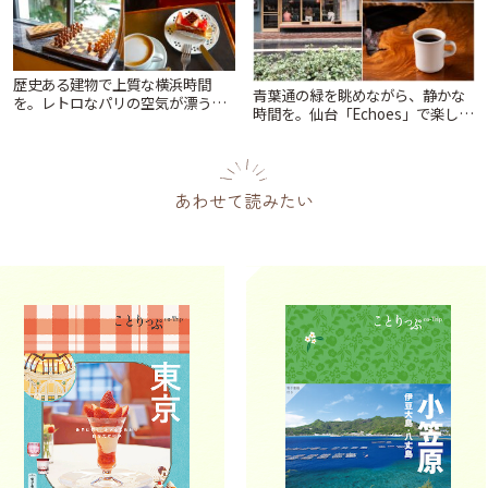
歴史ある建物で上質な横浜時間
青葉通の緑を眺めながら、静かな
を。レトロなパリの空気が漂う
時間を。仙台「Echoes」で楽しむ
「カフェ ドゥ ラ プレス」 | ことり
モーニングとランチ | ことりっぷ
っぷ
あわせて読みたい