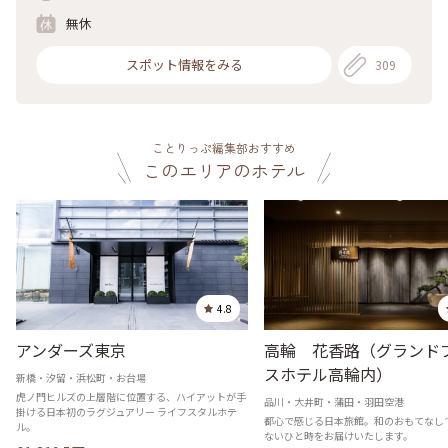
無休
スポット情報をみる
309
ことりっぷ編集部おすすめ
このエリアのホテル
4.8
アンダーズ東京
高輪 花香路（グランド
スホテル高輪内）
新橋・汐留・浜松町・お台場
虎ノ門ヒルズの上層階に位置する、ハイアットが手
品川・大井町・蒲田・羽田空港
掛ける日本初のラグジュアリー ライフスタルホテ
都心で感じる日本旅館。和のおもてなし
ル。
ないひと時をお届けいたします。