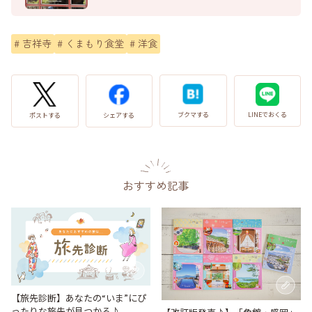
#
吉祥寺
#
くまもり食堂
#
洋食
LINEでおくる
ブクマする
ポストする
シェアする
おすすめ記事
【旅先診断】あなたの“いま”にぴ
ったりな旅先が見つかる♪