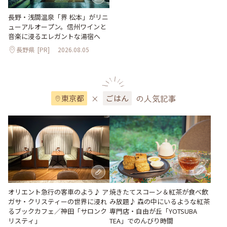
長野・浅間温泉「界 松本」がリニ
ューアルオープン。信州ワインと
音楽に浸るエレガントな湯宿へ
長野県
[PR]
2026.08.05
×
の人気記事
東京都
ごはん
オリエント急行の客車のよう♪ ア
焼きたてスコーン＆紅茶が食べ飲
ガサ・クリスティーの世界に浸れ
み放題♪ 森の中にいるような紅茶
るブックカフェ／神田「サロンク
専門店・自由が丘「YOTSUBA
リスティ」
TEA」でのんびり時間