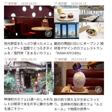
東京都
2026.04.08
東京都
2026.06.16
地元野菜をたっぷり使ったメニュ
蔵前の隅田川沿いにオープン♪ 隈
ーも♪アート空間でくつろぎタイ
研吾デザインのカフェレストラン
ムを／高円寺「まぁるいカフェ」
「KAWA KITCHEN」
東京都
2026.08.03
東京都
2023.04.19
神保町のカフェ11選～おしゃれな
目の前で燃えるかき氷にうっと
レトロ喫茶で本を片手に静かな時
り。吉祥寺の隠れ家カフェ「ルミ
を過ごそう～
エール」で物語の世界へ