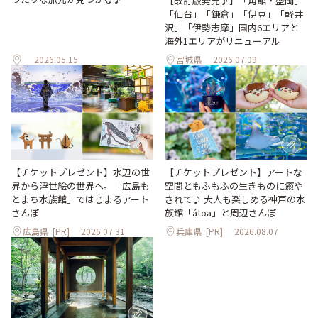
【改訂版発売♪】「角館・盛岡」
「仙台」「鎌倉」「伊豆」「軽井
沢」「伊勢志摩」国内6エリアと
海外1エリアがリニューアル
2026.05.15
宮城県
2026.07.09
【チケットプレゼント】水辺の世
【チケットプレゼント】アートな
界から浮世絵の世界へ。「広島も
空間ともふもふの生きものに癒や
とまち水族館」ではじまるアート
されて♪ 大人も楽しめる神戸の水
さんぽ
族館「átoa」と周辺さんぽ
広島県
[PR]
2026.07.31
兵庫県
[PR]
2026.08.07