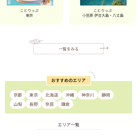
ことりっぷ
ことりっぷ
東京
小笠原 伊豆大島・八丈島
一覧をみる
おすすめのエリア
京都
東京
北海道
沖縄
神奈川
静岡
山梨
長野
奈良
鎌倉
エリア一覧