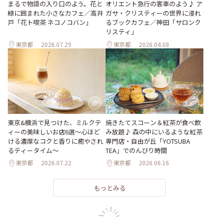
まるで物語の入り口のよう。花と
オリエント急行の客車のよう♪ ア
緑に囲まれた小さなカフェ／高井
ガサ・クリスティーの世界に浸れ
戸「花ト喫茶 ネコノコバン」
るブックカフェ／神田「サロンク
リスティ」
東京都
2026.07.29
東京都
2026.04.08
東京&横浜で見つけた、ミルクテ
焼きたてスコーン＆紅茶が食べ飲
ィーの美味しいお店6選～心ほど
み放題♪ 森の中にいるような紅茶
ける濃厚なコクと香りに癒やされ
専門店・自由が丘「YOTSUBA
るティータイム～
TEA」でのんびり時間
東京都
2026.07.22
東京都
2026.06.16
もっとみる