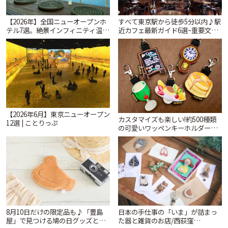
【2026年】全国ニューオープンホ
すべて東京駅から徒歩5分以内♪駅
テル7選。絶景インフィニティ温泉
近カフェ最新ガイド6選~重要文化
から文化財の邸宅まで | ことりっ
財の洋館カフェから、改札すぐの
ぷ
レトロ喫茶まで~ | ことりっぷ
【2026年6月】東京ニューオープン
カスタマイズも楽しい!約500種類
12選 | ことりっぷ
の可愛いワッペンキーホルダーが
ずらり。小平市「Kimamaya
T&K」 | ことりっぷ
8月10日だけの限定品も♪「豊島
日本の手仕事の「いま」が詰まっ
屋」で見つける鳩の日グッズと本
た器と雑貨のお店/西荻窪