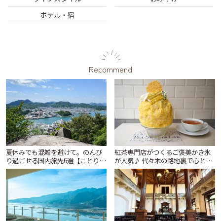
ホテル・宿
Recommend
夏休みでも混雑を避けて。のんび
紅茶専門店がつくるご褒美かき氷
り過ごせる国内旅先6選【ことりっ
が人気♪ 代々木の路地裏で心とき
ぷ編集部おすすめ】 | ことりっぷ
めくひんやり時間「ティー スイー
ツ ラボ コンテナート」 | ことりっ
ぷ