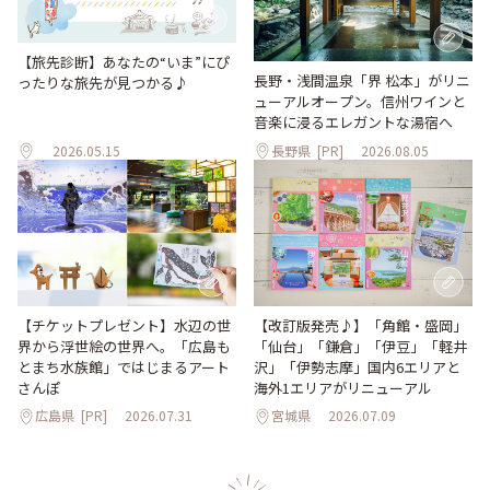
【旅先診断】あなたの“いま”にぴ
長野・浅間温泉「界 松本」がリニ
ったりな旅先が見つかる♪
ューアルオープン。信州ワインと
音楽に浸るエレガントな湯宿へ
2026.05.15
長野県
[PR]
2026.08.05
【改訂版発売♪】「角館・盛岡」
【チケットプレゼント】水辺の世
「仙台」「鎌倉」「伊豆」「軽井
界から浮世絵の世界へ。「広島も
沢」「伊勢志摩」国内6エリアと
とまち水族館」ではじまるアート
海外1エリアがリニューアル
さんぽ
広島県
[PR]
2026.07.31
宮城県
2026.07.09