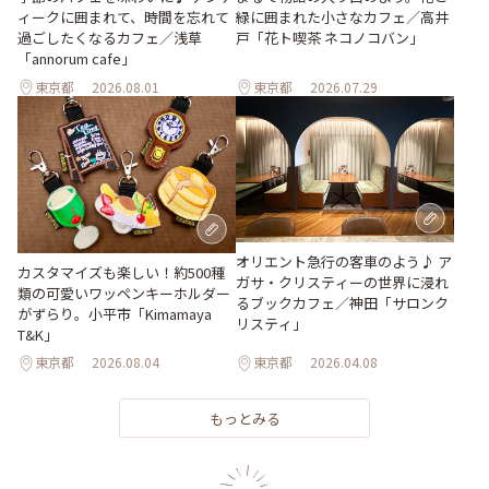
ィークに囲まれて、時間を忘れて
緑に囲まれた小さなカフェ／高井
過ごしたくなるカフェ／浅草
戸「花ト喫茶 ネコノコバン」
「annorum cafe」
東京都
2026.08.01
東京都
2026.07.29
オリエント急行の客車のよう♪ ア
カスタマイズも楽しい！約500種
ガサ・クリスティーの世界に浸れ
類の可愛いワッペンキーホルダー
るブックカフェ／神田「サロンク
がずらり。小平市「Kimamaya
リスティ」
T&K」
東京都
2026.08.04
東京都
2026.04.08
もっとみる