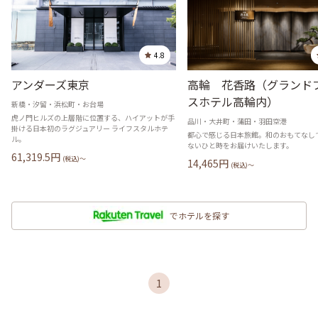
4.8
アンダーズ東京
高輪 花香路（グランド
スホテル高輪内）
新橋・汐留・浜松町・お台場
虎ノ門ヒルズの上層階に位置する、ハイアットが手
品川・大井町・蒲田・羽田空港
掛ける日本初のラグジュアリー ライフスタルホテ
都心で感じる日本旅館。和のおもてなし
ル。
ないひと時をお届けいたします。
61,319.5
円
(税込)〜
14,465
円
(税込)〜
でホテルを探す
1