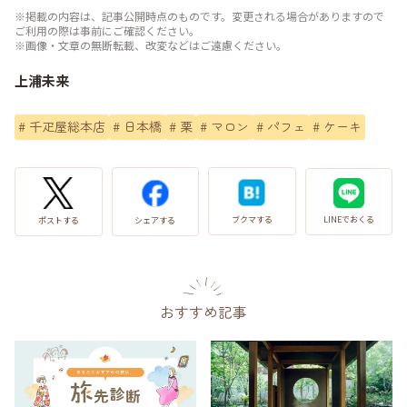
※掲載の内容は、記事公開時点のものです。変更される場合がありますので
ご利用の際は事前にご確認ください。
※画像・文章の無断転載、改変などはご遠慮ください。
上浦未来
#
千疋屋総本店
#
日本橋
#
栗
#
マロン
#
パフェ
#
ケーキ
LINEでおくる
ブクマする
ポストする
シェアする
おすすめ記事