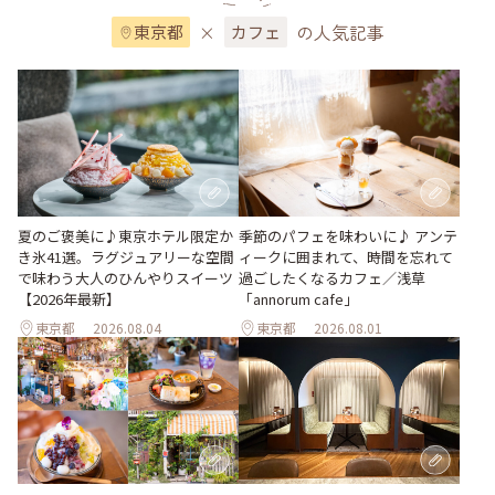
×
の人気記事
東京都
カフェ
夏のご褒美に♪東京ホテル限定か
季節のパフェを味わいに♪ アンテ
き氷41選。ラグジュアリーな空間
ィークに囲まれて、時間を忘れて
で味わう大人のひんやりスイーツ
過ごしたくなるカフェ／浅草
【2026年最新】
「annorum cafe」
東京都
2026.08.04
東京都
2026.08.01