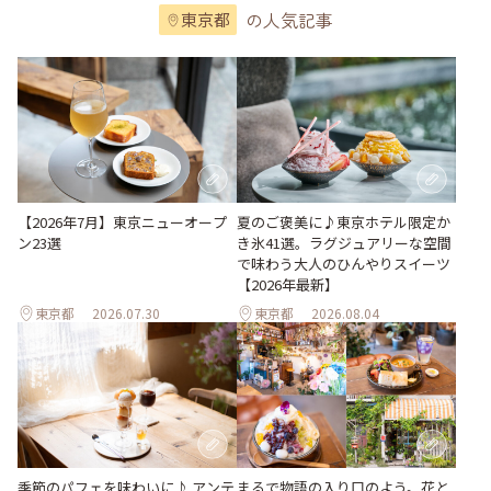
の人気記事
東京都
【2026年7月】東京ニューオープ
夏のご褒美に♪東京ホテル限定か
ン23選
き氷41選。ラグジュアリーな空間
で味わう大人のひんやりスイーツ
【2026年最新】
東京都
2026.07.30
東京都
2026.08.04
季節のパフェを味わいに♪ アンテ
まるで物語の入り口のよう。花と