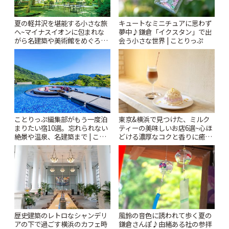
夏の軽井沢を堪能する小さな旅
キュートなミニチュアに思わず
へ~マイナスイオンに包まれな
夢中♪鎌倉「イクスタン」で出
がら名建築や美術館をめぐろう
会う小さな世界 | ことりっぷ
~ | ことりっぷ
ことりっぷ編集部がもう一度泊
東京&横浜で見つけた、ミルク
まりたい宿10選。忘れられない
ティーの美味しいお店6選~心ほ
絶景や温泉、名建築まで | こと
どける濃厚なコクと香りに癒や
りっぷ
されるティータイム~ | ことりっ
ぷ
風鈴の音色に誘われて歩く夏の
歴史建築のレトロなシャンデリ
鎌倉さんぽ♪由緒ある社の参拝
アの下で過ごす横浜のカフェ時