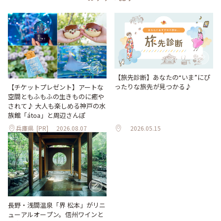
【旅先診断】あなたの“いま”にぴ
ったりな旅先が見つかる♪
【チケットプレゼント】アートな
空間ともふもふの生きものに癒や
されて♪ 大人も楽しめる神戸の水
族館「átoa」と周辺さんぽ
兵庫県
[PR]
2026.08.07
2026.05.15
長野・浅間温泉「界 松本」がリニ
ューアルオープン。信州ワインと