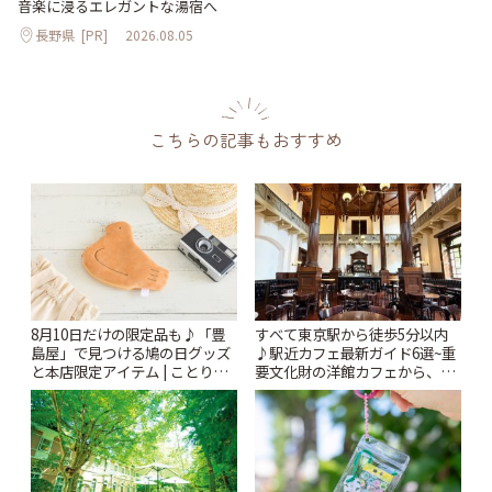
音楽に浸るエレガントな湯宿へ
長野県
[PR]
2026.08.05
こちらの記事もおすすめ
8月10日だけの限定品も♪「豊
すべて東京駅から徒歩5分以内
島屋」で見つける鳩の日グッズ
♪駅近カフェ最新ガイド6選~重
と本店限定アイテム | ことりっ
要文化財の洋館カフェから、改
ぷ
札すぐのレトロ喫茶まで~ | こと
りっぷ