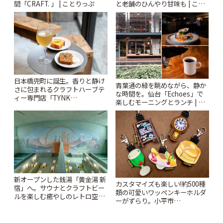
と老舗のひんやり甘味も | こと
間「CRAFT. 」 | ことりっぷ
りっぷ
日本橋兜町に誕生。香りと静け
青葉通の緑を眺めながら、静か
さに包まれるクラフトハーブテ
な時間を。仙台「Echoes」で
ィー専門店「TYNK
楽しむモーニングとランチ | こ
Kabutocho」 | ことりっぷ
とりっぷ
新オープンした銭湯「黄金湯 新
カスタマイズも楽しい!約500種
宿」へ。サウナとクラフトビー
類の可愛いワッペンキーホルダ
ルを楽しむ癒やしのレトロ空間
ーがずらり。小平市
| ことりっぷ
「Kimamaya T&K」 | ことりっ
ぷ