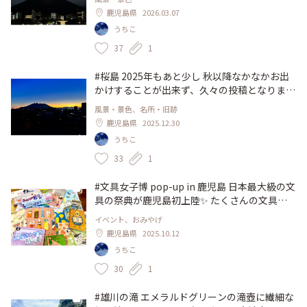
たので、赤い月はイクラのようにしか写りませ
鹿児島県
2026.03.07
んでしたが、だんだんと月が欠けて赤くなるの
うちこ
は肉眼にしっかりと焼き付けました🌕 #開運旅
#ことりっぷと一緒 #鹿児島市 #桜島 #月
37
1
#桜島 2025年もあと少し 秋以降なかなかお出
かけすることが出来ず、久々の投稿となりまし
た。 朝日が昇るときだんだん桜島が見えてく
風景・景色、名所・旧跡
るこの時間が好きです。特にこの日は空気が澄
鹿児島県
2025.12.30
んでいてきれいに見えました。 #鹿児島 #朝日
うちこ
#開運旅
33
1
#文具女子博 pop-up in 鹿児島 日本最大級の文
具の祭典が鹿児島初上陸✨️ たくさんの文具に
囲まれて幸せ♡ スタンプ帳、日付印、鳥グッ
イベント、おみやげ
ズ、クリーナークロスは事前に買おうと決めて
鹿児島県
2025.10.12
いました。決めて行かないと目移りしそうだっ
うちこ
たので😅 鹿児島ご当地の文具もありました。
私はベアソムとナギさんの鹿児島動物こけしの
30
1
スタンプを購入。西郷どんとツンが可愛いです
♡ 文具メーカーさんや作家さんのお話を直接
#雄川の滝 エメラルドグリーンの滝壺に繊細な