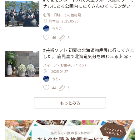
ナルにある公園内にたくさんのくまモンがいま
す(^^) 巨大くまモンはなんと約6メートル！で
名所・旧跡、その他施設
かい！ くまモン合唱隊も圧巻です♪ #アートな
熊本県
2025.05.25
景色 #熊本 #八代市 #くまモン
うちこ
46
5
#芸術ソフト 初夏の北海道物産展に行ってきま
した。 鹿児島で北海道気分を味わえる♪ 写真
は、ピカタの森 駒ケ岳牛乳 の芸術ソフト 濃厚
スイーツ・お菓子、イベント
なバニラと爽やかなシャインマスカットが美味
2025.04.27
しかったです😋 #アートな景色 #物産展 #山形
うちこ
屋 #ピカタの森 #ソフトクリーム
44
5
もっとみる