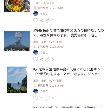
物の枕崎鰹船人めし を頂きました。 カツオ出
ごはん、おみやげ
汁をかけて食べます。おいし〜♡ カツオ節取
鹿児島県
2025.06.07
り放題、カツオ出汁飲み放題で大満足でした♪
うちこ
#鹿児島 #枕崎市 #鰹 #お魚センター
40
7
#桜島 梅雨の晴れ間に噴火 久々の快晴だったの
で、噴煙が目立ちます。 鹿児島に引っ越して
きて、だいぶ噴火にも慣れましたが、この日の
風景・景色、名所・旧跡
噴火は二度見しました笑。 2025年は今日現在
鹿児島県
2025.06.02
で137回爆発しています。すごいなぁ。 #アー
うちこ
トな景色 #鹿児島 #噴火 #火山
46
5
#火之神公園 薩摩半島の先端にある公園 キャン
プや磯釣りをすることができます。 シンボル
の立神岩、開聞岳を眺めることができる景色が
風景・景色、名所・旧跡
きれいな場所でした(^^) 映画『男たちの大
鹿児島県
2025.06.01
和』のロケ地にもなっています。 #アートな景
うちこ
色 #鹿児島 #枕崎市 #立神岩 #絶景 #海
36
2
#くまモンポート八代 大型クルーズ船のターミ