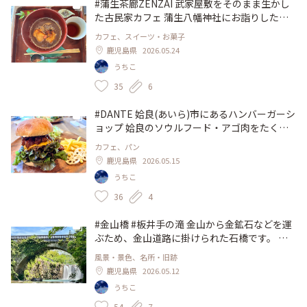
館 #名山町 #路地裏 #隠れ家 #カフェ #かき氷
#蒲生茶廊ZENZAI 武家屋敷をそのまま生かし
た古民家カフェ 蒲生八幡神社にお詣りした
後、ちょっと一休みしに寄りました。 ぜんざ
カフェ、スイーツ・お菓子
いは何種類かあり、特製ぜんざいを選びまし
鹿児島県
2026.05.24
た。疲れた体にしみる〜(^^) ぜんざい以外
うちこ
に、美味しそうなパフェやアイスもありまし
た。 おしゃれなインテリアに囲まれて、庭を
35
6
眺めながらゆったりとした時間を過ごしました
♪ #鹿児島 #姶良市 #蒲生 #古民家カフェ #ぜん
#DANTE 姶良(あいら)市にあるハンバーガーシ
ざい #和スイーツ
ョップ 姶良のソウルフード・アゴ肉をたくさ
ん使ったダンテバーガーを選びました🍔 アゴ
カフェ、パン
肉は豚の顔周りの部位で、脂身が少なくコリコ
鹿児島県
2026.05.15
リとした食感です。私が鹿児島で初めて知った
うちこ
食べ物のうちの一つで、とっても美味しいです
😋 そんなお肉がメインのハンバーガーがある
36
4
と聞いたら行かないわけにはいきません😙 地
元の人も通うような雰囲気の人気店でした♪ #
#金山橋 #板井手の滝 金山から金鉱石などを運
鹿児島 #姶良市 #ハンバーガー #アゴ肉 #ラン
ぶため、金山道路に掛けられた石橋です。 ア
チ
ーチが美しい橋本体は明治時代のもの。 川に
風景・景色、名所・旧跡
降りると、アーチの向こう側には板井手の滝が
鹿児島県
2026.05.12
見えます✨️ #鹿児島 #姶良市 #加治木 #橋 #滝 #
うちこ
金山
54
7