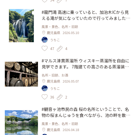
#龍門滝 高速に乗っていると、加治木ICから見
える滝が気になっていたので行ってみました。
近くで見ると迫力があります。黒い岩肌から流
風景・景色、名所・旧跡
れ落ちる白い滝はとてもきれいでした(^^) #鹿
鹿児島県
2026.05.10
児島 #姶良市 #加治木 #滝 #日本の滝百選
うちこ
47
4
#マルス津貫蒸溜所 ウィスキー蒸溜所を自由に
見学できます。 7階建ての高さのある蒸溜装置
がそのまま展示され、見上げると当時の設備を
名所・旧跡、お酒
見ることができます。 敷地内には、本坊酒造
鹿児島県
2026.05.07
二代目社長が実際に暮らした建物をリノベーシ
うちこ
ョンし、カフェやBarになっていて、ウィスキ
ーの飲み比べも出来ます✨️ #鹿児島 #南さつま
36
2
市 #津貫 #本坊酒造 #ウィスキー #蒸溜所
#観音ヶ池市民の森 桜の名所ということで、名
物の桜まんじゅうを食べながら、池の畔を散
策。 桜まんじゅうはモチモチの食感で美味し
風景・景色、名所・旧跡
かったです♪ 敷地内にはかわいい山羊やカモ
鹿児島県
2026.04.18
がいました✨️ 散策途中、野生のイノシシ（う