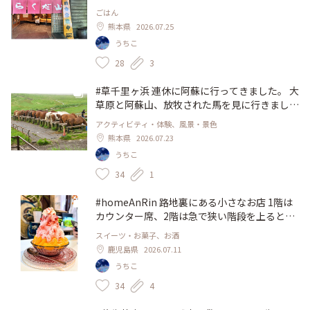
地鶏のお店です。 地鶏は親鳥と赤鶏を選びま
ごはん
した。 親鶏は歯ごたえがあり、赤鶏はジュー
熊本県
2026.07.25
シー。どっちも美味しかったです(^^)地鶏定食
うちこ
を頼むとご飯とお味噌汁、生卵が付いてます。
卵かけご飯がこれまた美味しい(^o^) 予約が出
28
3
来ない人気店なので、朝一で整理券を取って一
巡目に入るのがおすすめ♪ クーラーがない
#草千里ヶ浜 連休に阿蘇に行ってきました。 大
中、囲炉裏で焼くのでめちゃくちゃ暑かったで
草原と阿蘇山、放牧された馬を見に行きました
すが、それでも行って良かったな♪ 暑いの苦
が、濃霧で何も見えない(ﾉ∀`)ｱﾁｬｰ 絶景は翌日
アクティビティ・体験、風景・景色
手な人は、もう少し涼しい時期に行くのが良い
に持ち越しです。 阿蘇草千里乗馬クラブの馬
熊本県
2026.07.23
と思います。 #熊本 #阿蘇 #地鶏
の餌の時間 一列に並び、餌はまだかと催促し
うちこ
ている馬もいて可愛かったです♡ #ひみつの絶
景 #熊本 #阿蘇 #草千里 #馬
34
1
#homeAnRin 路地裏にある小さなお店 1階は
カウンター席、2階は急で狭い階段を上るとソ
ファー席がありました。隠れ家のようでワクワ
スイーツ・お菓子、お酒
クします(^^) 昼飲みもできるお食事処です
鹿児島県
2026.07.11
が、今回はかき氷を食べに行きました。白熊・
うちこ
苺・キウイ・マンゴー・ティラミスのかき氷か
ら、苺を選びました♪ 暑い日にぴったり✨️の
34
4
んびり涼むことが出来ました♡ #鹿児島 #天文