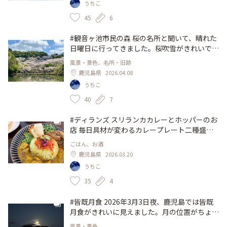
うちこ
り坊）も出てきてビックリ(ﾟДﾟ) 桜の季節以外
も来てみたくなる自然豊で奇麗な場所でした✨️
45
6
#鹿児島 #いちき串木野市 #花見 #山羊 #桜まん
じゅう
#観音ヶ池市民の森 桜の名所と聞いて、晴れた
日曜日に行ってきました。桜吹雪がきれいでし
た✨️ 展望台から見る千本桜は圧巻です。 #鹿児
風景・景色、名所・旧跡
島 #いちき串木野市 #桜 #花見 #観音ヶ池
鹿児島県
2026.04.08
うちこ
40
7
#ディランズ スリランカカレーとホッパーのお
店 毎日具材が変わるカレープレート二種盛に
しました。この日はチキンカレーと里芋のカレ
ごはん、お酒
ー 程よい辛さで美味しい♪ ホッパーは初めて
鹿児島県
2026.03.20
食べました。パリパリ・モチモチの食感が面白
うちこ
く、米粉とココナツの甘い香りがしました。カ
レーを付けて食べますが、そのままでも美味し
35
4
かったです。 陽気なスリランカ人の店員さん
が気さくに話し掛けてくれてメニューも丁寧に
#皆既月食 2026年3月3日夜、鹿児島では皆既
説明してくださいました✨️ #鹿児島 #鹿児島市
月食がきれいに見えました。月の位置がちょう
#カレー #カレー部 #スリランカ料理 #ホッパー
ど桜島と重なり幻想的でした。 スマホで撮っ
風景・景色