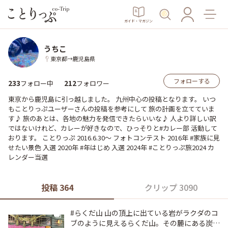
ガイド・マガジン
うちこ
東京都→鹿児島県
フォローする
233
212
フォロー中
フォロワー
東京から鹿児島に引っ越しました。 九州中心の投稿となります。 いつ
もことりっぷユーザーさんの投稿を参考にして 旅の計画を立てていま
す♪ 旅のあとは、各地の魅力を発信できたらいいな♪ 人より詳しい訳
ではないけれど、カレーが好きなので、ひっそりと#カレー部 活動して
おります。 ことりっぷ 2016.6.30〜 フォトコンテスト 2016年 #家族に見
せたい景色 入選 2020年 #年はじめ 入選 2024年 #ことりっぷ旅2024 カ
レンダー当選
投稿 364
クリップ 3090
#らくだ山 山の頂上に出ている岩がラクダのコ
ブのように見えるらくだ山。その麓にある炭火