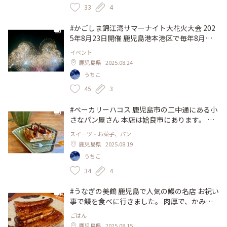
33
4
#かごしま錦江湾サマーナイト大花火大会 202
5年8月23日開催 鹿児島港本港区で毎年8月に
開催される花火大会 直前の台風でどうなるこ
イベント
とかと思いましたが、今年も開催されました。
鹿児島県
2025.08.24
写真は有料観覧席からです。 最後の大玉連発
うちこ
打ち上げは歓声が上がるほど美しかったです✨️
七彩のスターマインや二尺玉同時打ち上げな
45
3
ど、15000発もの花火が上がりますが、1時間
があっという間に過ぎました。 また来年も行
#ベーカリーハコス 鹿児島市の二中通にある小
かなくちゃ♡ #アートな景色 #鹿児島 #錦江湾
さなパン屋さん 本店は姶良市にあります。 ハ
#サマーナイト #花火
ード系のパンが好きなので、明太フランス、ク
スイーツ・お菓子、パン
ランベリーチーズ、アップルパイを購入しまし
鹿児島県
2025.08.19
た。 明太フランスはカリッとジューシー(^^)
うちこ
クランベリーチーズ はドライクランベリーと
クリームチーズ、くるみがギッシリ詰まってい
34
4
て食べ応えがありました！ そしてアップルパ
イは絶品✨️すぐ売り切れるようで、知人からも
#うなぎの美鶴 鹿児島で人気の鰻の名店 お祝い
お勧めされました。また食べたいな♪ #鹿児島
事で鰻を食べに行きました。 肉厚で、かみ応
#二中通 #パン #ベーカリー #アップルパイ
えがあり、今まで食べた中で一番美味しかった
ごはん
✨️普段うな重を食べるときは、鰻とご飯を一緒
鹿児島県
2025.08.15