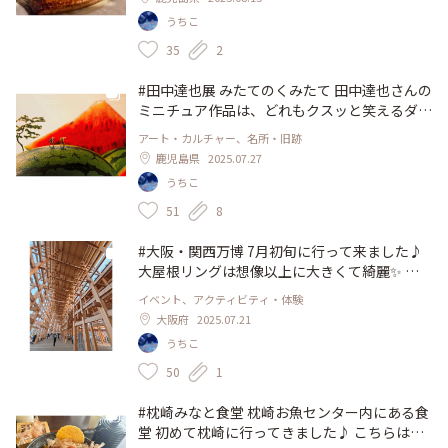
に箸で掴みますが、ここの鰻は箸で切れない(>
うちこ
_<)鰻にかぶりつきました笑。プリプリしてて
美味しいです。 人気店なので並びますし、駐
35
2
車場もすぐいっぱいになります。早めに行って
待つことをお勧めします。 #鹿児島 #鰻 #うな
#田中達也展 みたてのくみたて 田中達也さんの
ぎ #美鶴
ミニチュア作品は、どれもクスッと笑えるダジ
ャレのタイトルばかり。 作品やタイトルの
アート・カルチャー、名所・旧跡
「もと」はどこからやってくるのか？をテーマ
鹿児島県
2025.07.27
に展示されています。 インターネットで毎日
うちこ
アップされる作品も「こんな風に考えられてい
るんだなぁ💡」と感心しました。 鹿児島なら
51
8
ではのミニチュア作品もあって嬉しかったです
♪ #アートな景色 #みたてのくみたて #鹿児島
#大阪・関西万博 7月初旬に行って来ました♪
#黎明館 #ミニチュア
大屋根リングは想像以上に大きくて綺麗✨️ 真
夏日だったので、滝のような汗をかきながらパ
イベント、アクティビティ・体験
ビリオンに並びました。 いろんな所にスタン
大阪府
2025.07.21
プがあって、集めながら回るのも楽しいです。
うちこ
#アートな景色 #万博 #大阪 #大屋根リング #ミ
ャクミャク
50
1
#枕崎みなと食堂 枕崎お魚センター内にある食
堂 初めて枕崎に行ってきました♪ こちらは名