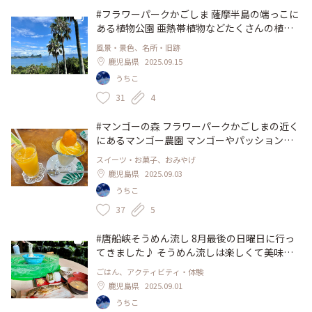
大隅半島
#フラワーパークかごしま 薩摩半島の端っこに
ある植物公園 亜熱帯植物などたくさんの植物
が楽しめます。 展望回廊からは錦江湾を一望
風景・景色、名所・旧跡
でき、開聞岳や大隅半島まで見渡せます。 世
鹿児島県
2025.09.15
界最大の花「ショクダイオオコンニャク」の植
うちこ
え替えが行われていました。（写真3枚目）こ
の大きさで芽だそう(ﾟﾛﾟ)もっともっと大きく
31
4
なります。 #鹿児島 #指宿 #植物公園 #植物園
#マンゴーの森 フラワーパークかごしまの近く
にあるマンゴー農園 マンゴーやパッションフ
ルーツ、お土産などがたくさんあり、カフェも
スイーツ・お菓子、おみやげ
併設されています。 写真はマンゴーサンデー
鹿児島県
2025.09.03
とマンゴージュース 濃厚で美味しい♪小さな
うちこ
マンゴーが丸々1個乗っかってます。 パフェも
美味しいですが、購入したマンゴーをその場で
37
5
カットして食べることも出来るようです。次は
そっちにしようかな(^^) #ゆるり夏時間 #鹿児
#唐船峡そうめん流し 8月最後の日曜日に行っ
島 #指宿 #マンゴー #パフェ
てきました♪ そうめん流しは楽しくて美味し
い(^^)ペロリと食べ終わりました(^o^) B定食
ごはん、アクティビティ・体験
のマスの塩焼きと鯉こく、おにぎりもお気に入
鹿児島県
2025.09.01
り♪ #ゆるり夏時間 #鹿児島 #指宿 #唐船峡 #そ
うちこ
うめん流し