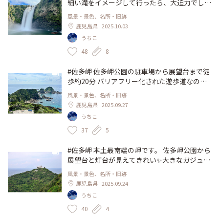
聞きながら見て廻るのも楽しいです。 また来
細い滝をイメージして行ったら、大迫力でした
年も来ないかなぁ(^^) #ことりっぷと一緒 #こ
(ﾟﾛﾟ) 上流にあるダムの放水時間だったようで
風景・景色、名所・旧跡
とりっぷ鹿児島 #鹿児島 #文房具 #文具 #ベア
す。 駐車場から滝壺まで徒歩20分 美しい川沿
鹿児島県
2025.10.03
ソムとナギ #トコナッツ
いを歩きます。自然豊かな場所です。 #ことり
うちこ
っぷと一緒 #ことりっぷ鹿児島 #秋の装い #鹿
児島 #大隅半島 #滝
48
8
#佐多岬 佐多岬公園の駐車場から展望台まで徒
歩約20分 バリアフリー化された遊歩道なの
で、ベビーカーや車椅子でも行くことができま
風景・景色、名所・旧跡
す。 暑かったですが、展望台は風が気持ちよ
鹿児島県
2025.09.27
かったです♪ 薩摩半島側の開聞岳もうっすら
うちこ
見えました。 海岸の岩場や崖にはソテツが自
生しています(ﾟﾛﾟ) #ことりっぷと一緒 #ことり
37
5
っぷ鹿児島 #秋の装い #鹿児島 #佐多岬展望台
#大隅半島
#佐多岬 本土最南端の岬です。 佐多岬公園から
展望台と灯台が見えてきれい✨️大きなガジュマ
ルの木もあります。 佐多岬展望台まではここ
風景・景色、名所・旧跡
から歩いて行きます。まあまあ歩きます。歩き
鹿児島県
2025.09.24
やすい靴で行きましょう。 観光案内所では、
うちこ
日本本土四極証明書の一つが貰えます。あと3
つ集めたいなぁ♪ #ことりっぷと一緒 #ことり
40
4
っぷ鹿児島 #秋の装い #鹿児島 #佐多岬公園 #