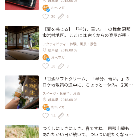
岐阜県
2018.08.08
がつくのが嬉しいです☺️ #とっておきの旅 #夏
おへマガ
旅 #夏色さがし #五平餅 #半分青い #とってお
きの旅 #岩村町 #岐阜
20
6
【夏を感じる】 「半分、青い。」の舞台 恵那
市岩村地区。 ここには 古くからの商屋が残さ
れています。 その一つ 勝川家の見所はなんと
アクティビティ・体験、風景・景色
言っても 離れ屋敷！ 庭園を眺めながら縁側で
岐阜県
2018.08.08
のんびりしたり、ステキな写真を撮るのにぴっ
おへマガ
たりです。 #とっておきの旅 #夏旅 #夏色さが
し #岐阜県 #岩村町 #お出かけ #のんびり #フォ
10
3
トスポット
「甘酒ソフトクリーム」 「半分、青い。」の
ロケ地散策の途中に、ちょっと一休み。 230年
続く老舗の酒蔵が作る「甘酒ソフトクリー
スイーツ・お菓子、お酒
ム」。 口の中にふんわりとした甘酒の甘みが
岐阜県
2018.08.08
広がります。 岐阜県、暑過ぎてソフトクリー
おへマガ
ムがすぐ溶けてしまうので、ぱくっと早めに食
べてしまうのがおススメです😅 #とっておきの
14
3
旅 #夏旅 #夏色さがし #半分青い #ロケ地巡り #
女城主 #岩村醸造 #甘酒 #ソフトクリーム
つくしにょきにょき。春ですね。 恵那山麓も
あたたかい日が続いて、ついつい眠たくなっち