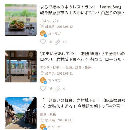
す😋 古い町並みを歩きながら、レトロかわい
いアイスキャンデーを食べるなんて、これぞ
まるで絵本の中のレストラン！ 「yama5ya」
夏！って感じです😆 #アイスキャンデー #アイ
岐阜県恵那市の山の中にポツンと白塗りの家と
ス #レトロ #夏 #夏色 #夏旅 #半分青い #半分青
ログハウスが。 店内に入ると木の温かみ、恵
ごはん、パン
いロケ地 #岩村
那の山々が見える窓、遊び心のある家具たち。
岐阜県
2018.08.12
まるで絵本の中の世界です。 yama5yaプレー
おへマガ
トは、人参フライや、薬草ジュレなど、野菜に
こんなにいろんな食べ方があったのだと、わく
26
12
わくするおかずが詰まっています。 都会から
離れてのんびりお昼を過ごしたいとき、また来
\エモいぞあけてつ！（明知鉄道）/ 半分青いの
たいです☺️ #ランチ #ログハウス #恵那 #岐阜
ロケ地、岩村城下町へ行く時には、ローカル線
野菜 #ベジタブル #夏 #ヘルシー #のんびり
の明知鉄道に♪ 今は半分青いのラッピング電
アクティビティ・体験、風景・景色
車も走っています。 1時間に一本の時刻表、改
岐阜県
2018.08.11
札のない駅、田んぼの中を走る一両編成の電
おへマガ
車…エモいです明知鉄道…。 岩村駅の売店で
は半分青いソフトクリームも売っていますよ🤤
16
4
#半分青い #明知鉄道 #半分青いソフトクリー
ム #夏色 #夏旅 #とっておきの旅
「半分青いの舞台、岩村城下町」（岐阜県恵那
市）が映えすぎる！ 今話題の朝ドラ”半分青
い”のロケ地は、岐阜県のローカル線明知鉄道
風景・景色
の岩村駅から徒歩10分。 てくてくと歩いてい
岐阜県
2018.08.11
くと、古い町並み、青い空、軒先にかかる提
おへマガ
灯、バックには恵那の山々！ 夏休みに田舎の