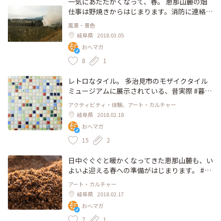
一気にあたたかくなって、春。 恵那山麓の畑
仕事は野焼きからはじまります。消防に連絡し
て許可を取ってから、枯れ草に火をつけます。
風景・景色
燃えひろがらないように水を撒きながら。 こ
岐阜県
2018.03.05
の光景で、春の訪れを感じる毎年です。 #あっ
おへマガ
たかい冬 #朗らか #わたしの街 #農作業 #暮ら
し #春 #岐阜
8
1
レトロなタイル。 多治見市のモザイクタイル
ミュージアムに展示されている、昔実際 #暮ら
し の中にあったタイルだそう。かわいい。 平
アクティビティ・体験、アート・カルチャー
日の昼間にもかかわらず、女子やカップルがた
岐阜県
2018.02.18
くさん。 体験コーナーで思い思いにタイルを
おへマガ
組み合わせていましたよ。 #インスタ映え スポ
ットとして、年間20万人以上が訪れるそう。す
15
2
ごい！ #わたしの街 #レトロ #昭和 #タイル #女
子旅 #美術館 #岐阜県 #多治見市 #芸術 #アート
日中ぐぐぐと暖かくなってきた恵那山麓も、い
よいよ迎える春への準備がはじまります。 #西
森ファーム さんの籾殻堆肥にほっこりしなが
アート・カルチャー
ら、土づくりのあれこれを考えます。 #朗らか
岐阜県
2018.02.17
#あったかい冬 #わたしの街 #岐阜県 #恵那市 #
おへマガ
畑仕事 #農業 #暮らし #自然 #恵み
7
1