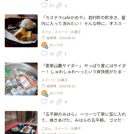
おばあちゃん家に帰ってきたよ感がすごいんで
17
2
す🎐 どこを撮っても写真映え間違いなしです
😎 #半分青い #半分青いロケ地 #ふくろう商店
「カステラcafeかめや」 岩村町の町歩き、室
街 #夏色 #とっておきの旅 #岩村 #岩村城下町 #
内に入って涼みたい！ そんな時に、オススメ
夏
のお店です。 店内はお座敷とテーブルの2種類
カフェ、スイーツ・お菓子
の席があり、和と洋が混ざった空間でゆっくり
岐阜県
2018.08.10
くつろげます。 昔からの製法で作られたしっ
おへマガ
とりやさしい甘みのカステラと、冷たいアイス
クリームは、夏にぴったりの組み合わせです。
13
1
セットで和紅茶などのドリンクも。 「カステ
ラcafeかめや」の詳しい記事は下のURLをご覧
「恵那山麓サイダー」 やっぱり夏にはサイダ
ください♪ #とっておきの旅 #夏旅 #恵那 #岩
ー！ しゅわしゅわ〜っという爽快感がたまり
村 #岩村城下町 #カフェ #cafe #カステラ #のん
ません。 恵那の山奥の天然水が使われてい
スイーツ・お菓子
びり
て、とってもまろやかなんです。 町歩きの途
岐阜県
2018.08.10
中で、喉を潤すのにぴったりです。 #とってお
おへマガ
きの旅 #夏旅 #夏色さがし #岐阜 #恵那 #サイダ
ー #飲み物 #涼しい
27
4
「五平餅のみはら」 一つ一つ丁寧に型に入れ
て、焼きあげた、みはらの五平餅。 ゴマだれ
と香ばしいおこげに、毎日の暑さの中でも食欲
ごはん、スイーツ・お菓子
がそそられます。 イートインだとお茶と漬物