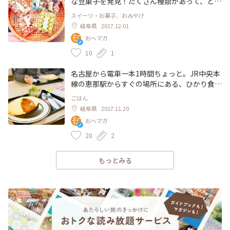
な豆菓子を発見！たくさん種類があって、どん
な組み合わせで買うか迷っちゃいます。ちなみ
スイーツ・お菓子、おみやげ
に、黄緑色は「初恋まめ」。どんな味なのかワ
岐阜県
2017.12.01
クワク！ #わたしの街 #岐阜 #中津川 #宿場町 #
おへマガ
おかし #お土産 #馬籠宿
10
1
名古屋から電車一本1時間ちょっと。JR中央本
線の恵那駅からすぐの場所にある、ひかり食
堂。 昭和な雰囲気満点の店内は、ドラマのセ
ごはん
ットの参考にされるほどの趣きです。 そこで
岐阜県
2017.11.20
食べられるオムライスがこれまた絶品。すごく
おへマガ
大きいのに、少食なうちの編集長もぺろりとた
いらげます。(なんなら2日連続食べに行きます
20
2
笑) この日は名古屋からイケイケのお兄ちゃん
達が食べに来ていて、すごく嬉しかったです。
もっとみる
「焼きそばある～？」「焼きそばはないけどオ
ムライスめっちゃうまいで！」そんな会話もま
た一興。 ご賞味あれ(・ω・)ゞ #わたしの街 #
恵那山麓 #絶品 #オムライス #食堂 #岐阜県 #恵
那 #おへマガ