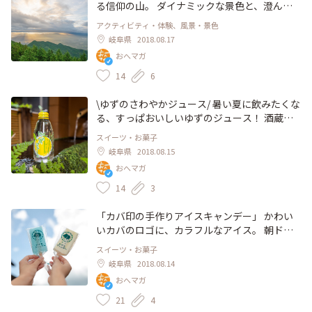
る信仰の山。 ダイナミックな景色と、澄んだ
空気がとっても気持ち良いんです。 運がいい
アクティビティ・体験、風景・景色
と頂上からは、朝日とともに見渡す限りの雲海
岐阜県
2018.08.17
が望めます。 山の新鮮な空気を吸ってリフレ
おへマガ
ッシュしたいときに♪ #岐阜 #恵那 #中津川 #
笠置山 #朝日 #雲海 #リフレッシュ
14
6
\ゆずのさわやかジュース/ 暑い夏に飲みたくな
る、すっぱおいしいゆずのジュース！ 酒蔵の
天然水と笠置のゆずを使った夏にぴったりのさ
スイーツ・お菓子
わやかドリンクです♪ 岩村城下町にある酒蔵
岐阜県
2018.08.15
「岩村醸造」さんで買えますよ😆 #夏旅 #夏色
おへマガ
探し #岐阜 #恵那 #岩村 #ジュース #さわやか
14
3
「カバ印の手作りアイスキャンデー」 かわい
いカバのロゴに、カラフルなアイス。 朝ドラ
「半分、青い。」のロケ地、岐阜県恵那市岩村
スイーツ・お菓子
町の城下町のお店で見つけました。 ソーダ、
岐阜県
2018.08.14
抹茶、いちご、あずきとミルクの5種類が売っ
おへマガ
ています。 お店のお母さんのおすすめは、ど
こか懐かしい、ふんわりとした甘みのミルクで
21
4