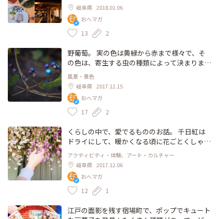
りのお店4つを紹介。 #岐阜カフェ #カフェ #ラ
岐阜県
2018.01.06
ンチ #ベジ #ゲストハウス #体験 #自然
おへマガ
13
2
野葡萄。 実の色は黄緑から赤まで様々で、そ
の色は、寄生する虫の種類によって決まりま
す。なぁんて言うと、怖くなっちゃうかもしれ
風景・景色
ませんね。 それも、大きな自然の中のごく自
岐阜県
2017.12.15
然な営み。自生する野葡萄は年々減っているそ
おへマガ
う。 見つけたら、是非観察してみてくださ
い。虫のことなんて忘れて見とれてしまうぐら
17
2
い、うつくしい色です。 #わたしの街 #癒し #
自然 #色彩 #恵那 #岐阜 #野生 #川辺
くらしの中で、愛でるもののお話。 千日紅は
ドライにして、暖かくなる頃に花ごとくしゃく
しゃと揉んで、種を蒔きます。 こちらは恵那
アクティビティ・体験、アート・カルチャー
市山岡町のハーブ農家「西森ファーム」さんの
岐阜県
2017.12.06
お宅。 愛し愛され、生きた植物たちの、心地
おへマガ
よい香りに癒されます。 #わたしの街 #恵那 #
農家 #有機無農薬 #ハーブティ #香り #癒し
12
1
江戸の面影を残す宿場町で、ポップでキュート