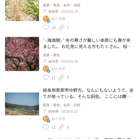
ゃう。。 観光名所の馬籠も、あしもとを見れ
風景・景色、名所・旧跡
ば生命の息吹がそこかしこ。綺麗な桜もいいも
岐阜県
2018.03.29
のですが、もっと儚い情景も、すぐそばにある
おへマガ
かもしれません。 ゆっくりあるいてみては、
いかがでしょう。 #花と緑の旅 #わたしの街 #
22
1
田舎暮らし #春 #つくし #岐阜 #中津川 #旅
＼梅満開／ 冬の寒さが厳しい串原にも春が来
ました。 お花見に見える方もたくさん。 桜も
チラホラ咲き始める木が。いつもは4/10ぐら
風景・景色
いに桜満開になる恵那山麓ですが、例年より早
岐阜県
2018.03.18
いシーズンになるかも。 . #花と緑の旅 #わたし
おへマガ
の街 #梅 #桜 #春 #恵那市 #岐阜 #お花見
11
0
岐阜県恵那市中野方。なんにもないようで、全
てが揃っている。そんな田舎。 ここには棚田1
00選に選ばれた「坂折棚田」もありますよ。
風景・景色、名所・旧跡
春のドライブにでかけてみては。 #花と緑の旅
岐阜県
2018.03.13
#わたしの街 #春 #恵那市 #岐阜 #田舎暮らし
おへマガ
11
0