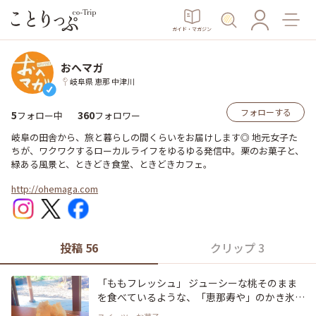
ガイド・マガジン
おへマガ
岐阜県 恵那 中津川
フォローする
5
360
フォロー中
フォロワー
岐阜の田舎から、旅と暮らしの間くらいをお届けします◎ 地元女子た
ちが、ワクワクするローカルライフをゆるゆる発信中。栗のお菓子と、
緑ある風景と、ときどき食堂、ときどきカフェ。
http://ohemaga.com
投稿 56
クリップ 3
「ももフレッシュ」 ジューシーな桃そのまま
を食べているような、「恵那寿や」のかき氷！
桃の甘みがふわふわの氷と合わさって、口に入