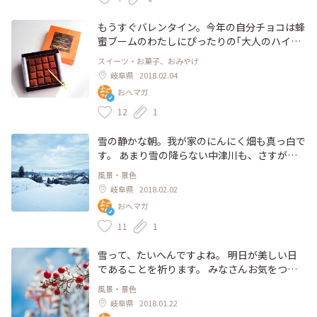
もうすぐバレンタイン。今年の自分チョコは蜂
蜜ブームのわたしにぴったりの｢大人のハイカ
ラ生チョコレート｣に決定◎ 恵那市の明智伊藤
スイーツ・お菓子、おみやげ
養蜂園でつくられたはちみつが、ビターな生チ
岐阜県
2018.02.04
ョコからとろ～りとろけます。 16粒でワンコ
おへマガ
イン500円！とお得感も。 こちらは大正村浪漫
亭限定商品です。恵那駅から明智駅まで明知鉄
12
1
道にのってゆらゆら、ローカル鉄道旅はいかが
ですか？ #あったかい冬 #ことりっぷ岐阜 #恵
雪の静かな朝。我が家のにんにく畑も真っ白で
那 #大正村 #浪漫亭 #バレンタイン #チョコレ
す。 あまり雪の降らない中津川も、さすがに
ート #鉄道旅 #わたしの街 #はちみつ #養蜂フ
積もる、今年。 みなさんお気をつけて。 #あっ
風景・景色
ェチ
たかい冬 #ことりっぷ岐阜 #わたしの街 #暮ら
岐阜県
2018.02.02
し #雪 #カメラ女子 #畑 #農業
おへマガ
11
1
雪って、たいへんですよね。 明日が美しい日
であることを祈ります。 みなさんお気をつけ
て。 #恵那山麓 の今年は雪が少なくて楽チンで
風景・景色
すが、ちょっとさみしいっていうのも本音だっ
岐阜県
2018.01.22
たりします。 #あったかい冬 #ことりっぷ岐阜