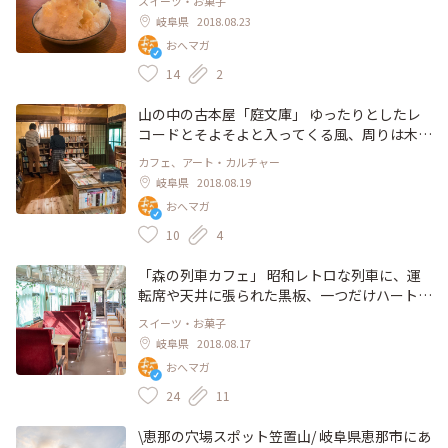
スイーツ・お菓子
れた瞬間、とっても幸せな気分でした…。 期
岐阜県
2018.08.23
間限定で、しかも一部店舗でしか販売されてい
おへマガ
ないみたいです！ 夏が終わる前に、ぜひまた
訪れたいです😋 #夏色探し #かき氷 #夏 #岐阜 #
14
2
恵那 #恵那寿や #スイーツ
山の中の古本屋「庭文庫」 ゆったりとしたレ
コードとそよそよと入ってくる風、周りは木に
囲まれて、風鈴がつるされる縁側からは木曽川
カフェ、アート・カルチャー
が… そんな雰囲気の中で、古本達をゆっくり
岐阜県
2018.08.19
読めるのが、岐阜県恵那市にある”庭文庫”で
おへマガ
す。 カフェもやっていて、店主こだわりのコ
ーヒーが美味しかったです✨ とっても仲の良
10
4
いご夫婦でやられていて、その笑顔を見るため
に通いたくなります☺️ #岐阜 #恵那 #笠置町 #
「森の列車カフェ」 昭和レトロな列車に、運
古本屋 #夏旅 #夏色 #cafe
転席や天井に張られた黒板、一つだけハートの
形のつりざお…。 緑豊かな山岡駅近くにぽつ
スイーツ・お菓子
んと置かれた 列車は、「山岡駅かんてんか
岐阜県
2018.08.17
ん」の料理が楽しめる、”森の列車カフェ”なん
おへマガ
です。 その不思議な空間が、なんだか居心地
がよくて、つい長居しちゃいます。 #岐阜 #恵
24
11
那 #山岡 #cafe #レトロ #明知鉄道 #列車cafe
\恵那の穴場スポット笠置山/ 岐阜県恵那市にあ