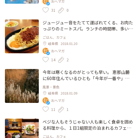
おへマガ
#わたしの街 #雪 #生活 #暮らし #カメラ女子 #
岐阜 #自然
31
0
ジュージュー音をたてて運ばれてくる、お肉た
っぷりのミートスパ。ランチの時間帯、多い日
には9割の人が注文することもあるんだとか！
ごはん、カフェ
女子ひとりで入りやすい雰囲気もうれしい。中
岐阜県
2018.01.20
津川駅から徒歩10分です #わたしの街 #岐阜 #
おへマガ
ランチ #中津川 #ことりっぷ岐阜 #地元グルメ
14
2
今年は寒くなるのがとっても早い。 恵那山麓
に60年住んでいるひとも「今年が一番や」と
肩をすぼませます。 あまり雪が降らない地域
風景・景色
だからこその冷え込み。写真映えする光のオン
岐阜県
2018.01.09
パレードです。 #あったかい冬 #わたしの街 #
おへマガ
岐阜 #恵那山麓 #カメラ女子 #ブタクサ #スス
キ #光
11
1
ベジな人もそうじゃない人も楽しく食卓を囲め
る料理から、１日1組限定の泊まれるカフェま
で！岐阜に来たら一度は立ち寄りたい、こだわ
ごはん、カフェ