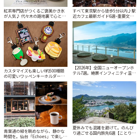
紅茶専門店がつくるご褒美かき氷
すべて東京駅から徒歩5分以内♪駅
が人気♪ 代々木の路地裏で心とき
近カフェ最新ガイド6選~重要文化
めくひんやり時間「ティー スイー
財の洋館カフェから、改札すぐの
ツ ラボ コンテナート」 | ことりっ
レトロ喫茶まで~ | ことりっぷ
ぷ
【2026年】全国ニューオープンホ
カスタマイズも楽しい!約500種類
テル7選。絶景インフィニティ温泉
の可愛いワッペンキーホルダーが
から文化財の邸宅まで | ことりっ
ずらり。小平市「Kimamaya
ぷ
T&K」 | ことりっぷ
夏休みでも混雑を避けて。のんび
青葉通の緑を眺めながら、静かな
り過ごせる国内旅先6選【ことりっ
時間を。仙台「Echoes」で楽しむ
ぷ編集部おすすめ】 | ことりっぷ