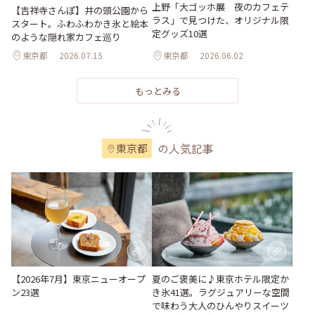
上野「大ゴッホ展 夜のカフェテ
【吉祥寺さんぽ】井の頭公園から
ラス」で見つけた、オリジナル限
スタート。ふわふわかき氷と絵本
定グッズ10選
のような隠れ家カフェ巡り
東京都
2026.07.15
東京都
2026.06.02
もっとみる
の人気記事
東京都
【2026年7月】東京ニューオープ
夏のご褒美に♪東京ホテル限定か
ン23選
き氷41選。ラグジュアリーな空間
で味わう大人のひんやりスイーツ