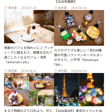
【2026年最新】
東京都
2026.07.30
東京都
2026.08.04
季節のパフェを味わいに♪ アンテ
カスタマイズも楽しい！約500種
ィークに囲まれて、時間を忘れて
類の可愛いワッペンキーホルダー
過ごしたくなるカフェ／浅草
がずらり。小平市「Kimamaya
「annorum cafe」
T&K」
東京都
2026.08.01
東京都
2026.08.04
【2026年8月】東京のイベント26
まるで物語の入り口のよう。花と