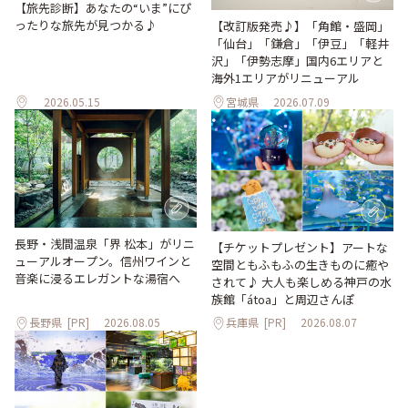
【旅先診断】あなたの“いま”にぴ
ったりな旅先が見つかる♪
【改訂版発売♪】「角館・盛岡」
「仙台」「鎌倉」「伊豆」「軽井
沢」「伊勢志摩」国内6エリアと
海外1エリアがリニューアル
2026.05.15
宮城県
2026.07.09
長野・浅間温泉「界 松本」がリニ
【チケットプレゼント】アートな
ューアルオープン。信州ワインと
空間ともふもふの生きものに癒や
音楽に浸るエレガントな湯宿へ
されて♪ 大人も楽しめる神戸の水
族館「átoa」と周辺さんぽ
長野県
[PR]
2026.08.05
兵庫県
[PR]
2026.08.07