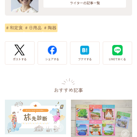
ライターの記事一覧
#
和定食
#
日用品
#
陶器
LINEでおくる
ブクマする
ポストする
シェアする
おすすめ記事