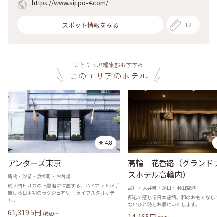
https://www.sippo-4.com/
スポット情報をみる
12
ことりっぷ編集部おすすめ
このエリアのホテル
4.8
アンダーズ東京
高輪 花香路（グランド
スホテル高輪内）
新橋・汐留・浜松町・お台場
虎ノ門ヒルズの上層階に位置する、ハイアットが手
品川・大井町・蒲田・羽田空港
掛ける日本初のラグジュアリー ライフスタルホテ
都心で感じる日本旅館。和のおもてなし
ル。
ないひと時をお届けいたします。
61,319.5
円
(税込)〜
14,465
円