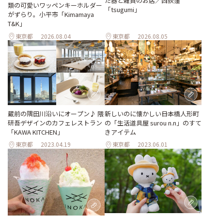
た器と雑貨のお店／西荻窪
類の可愛いワッペンキーホルダー
「tsugumi」
がずらり。小平市「Kimamaya
T&K」
東京都
2026.08.04
東京都
2026.08.05
蔵前の隅田川沿いにオープン♪ 隈
新しいのに懐かしい――日本橋人形町
研吾デザインのカフェレストラン
の「生活道具屋 surou n.n」のすて
「KAWA KITCHEN」
きアイテム
東京都
2023.04.19
東京都
2023.06.01