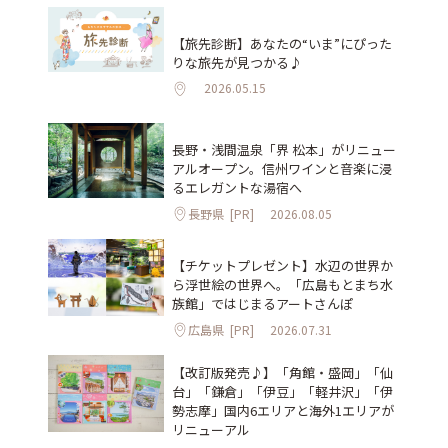
【旅先診断】あなたの“いま”にぴった
りな旅先が見つかる♪
2026.05.15
長野・浅間温泉「界 松本」がリニュー
アルオープン。信州ワインと音楽に浸
るエレガントな湯宿へ
長野県
[PR]
2026.08.05
【チケットプレゼント】水辺の世界か
ら浮世絵の世界へ。「広島もとまち水
族館」ではじまるアートさんぽ
広島県
[PR]
2026.07.31
【改訂版発売♪】「角館・盛岡」「仙
台」「鎌倉」「伊豆」「軽井沢」「伊
勢志摩」国内6エリアと海外1エリアが
リニューアル