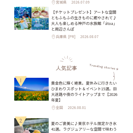
宮城県
2026.07.09
【チケットプレゼント】アートな空間
ともふもふの生きものに癒やされて♪
大人も楽しめる神戸の水族館「átoa」
と周辺さんぽ
兵庫県
[PR]
2026.08.07
人気記事
1
黄金色に輝く絶景。夏休みに行きたい
ひまわりスポット＆イベント15選。巨
大迷路や夜のライトアップまで【2026
年夏】
全国
2026.08.01
2
夏のご褒美に♪東京ホテル限定かき氷
41選。ラグジュアリーな空間で味わう