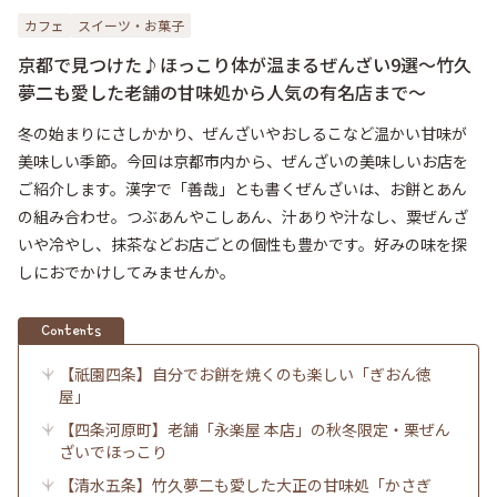
カフェ
スイーツ・お菓子
京都で見つけた♪ほっこり体が温まるぜんざい9選〜竹久
夢二も愛した老舗の甘味処から人気の有名店まで〜
冬の始まりにさしかかり、ぜんざいやおしるこなど温かい甘味が
美味しい季節。今回は京都市内から、ぜんざいの美味しいお店を
ご紹介します。漢字で「善哉」とも書くぜんざいは、お餅とあん
の組み合わせ。つぶあんやこしあん、汁ありや汁なし、粟ぜんざ
いや冷やし、抹茶などお店ごとの個性も豊かです。好みの味を探
しにおでかけしてみませんか。
Contents
【祇園四条】自分でお餅を焼くのも楽しい「ぎおん徳
屋」
【四条河原町】老舗「永楽屋 本店」の秋冬限定・栗ぜん
ざいでほっこり
【清水五条】竹久夢二も愛した大正の甘味処「かさぎ