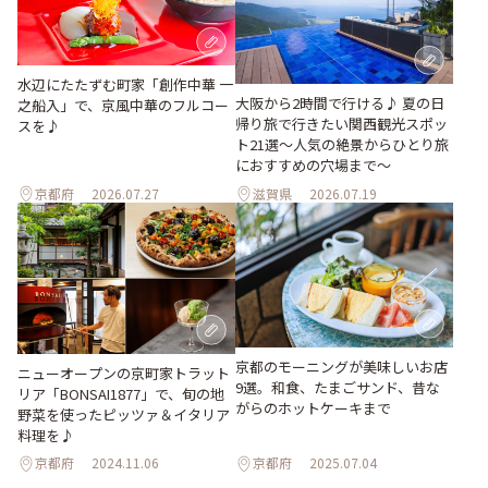
水辺にたたずむ町家「創作中華 一
大阪から2時間で行ける♪ 夏の日
之船入」で、京風中華のフルコー
帰り旅で行きたい関西観光スポッ
スを♪
ト21選～人気の絶景からひとり旅
におすすめの穴場まで～
京都府
2026.07.27
滋賀県
2026.07.19
京都のモーニングが美味しいお店
ニューオープンの京町家トラット
9選。和食、たまごサンド、昔な
リア「BONSAI1877」で、旬の地
がらのホットケーキまで
野菜を使ったピッツァ＆イタリア
料理を♪
京都府
2024.11.06
京都府
2025.07.04