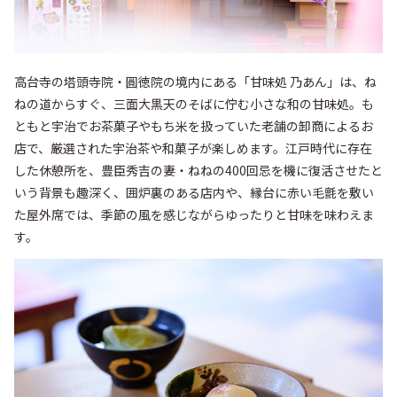
高台寺の塔頭寺院・圓徳院の境内にある「甘味処 乃あん」は、ね
ねの道からすぐ、三面大黒天のそばに佇む小さな和の甘味処。も
ともと宇治でお茶菓子やもち米を扱っていた老舗の卸商によるお
店で、厳選された宇治茶や和菓子が楽しめます。江戸時代に存在
した休憩所を、豊臣秀吉の妻・ねねの400回忌を機に復活させたと
いう背景も趣深く、囲炉裏のある店内や、縁台に赤い毛氈を敷い
た屋外席では、季節の風を感じながらゆったりと甘味を味わえま
す。