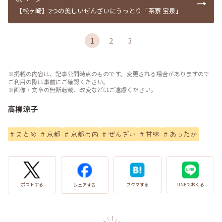
【松ヶ崎】2つの美しいぜんざいにうっとり「茶寮 宝泉」
1
2
3
※掲載の内容は、記事公開時点のものです。変更される場合がありますので
ご利用の際は事前にご確認ください。
※画像・文章の無断転載、改変などはご遠慮ください。
高柳涼子
#
まとめ
#
京都
#
京都市内
#
ぜんざい
#
甘味
#
あったか
LINEでおくる
ブクマする
ポストする
シェアする