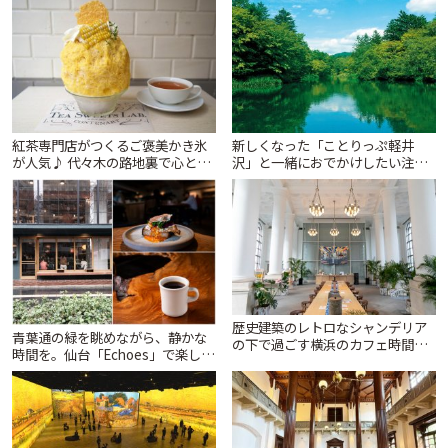
ぷ
T&K」 | ことりっぷ
紅茶専門店がつくるご褒美かき氷
新しくなった「ことりっぷ軽井
が人気♪ 代々木の路地裏で心とき
沢」と一緒におでかけしたい注目
めくひんやり時間「ティー スイー
スポット13選【スタンプラリー開
ツ ラボ コンテナート」 | ことりっ
催中】 | ことりっぷ
ぷ
歴史建築のレトロなシャンデリア
青葉通の緑を眺めながら、静かな
の下で過ごす横浜のカフェ時間
時間を。仙台「Echoes」で楽しむ
「CRAFT. 」 | ことりっぷ
モーニングとランチ | ことりっぷ