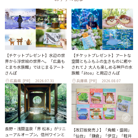
【チケットプレゼント】水辺の世
【チケットプレゼント】アートな
界から浮世絵の世界へ。「広島も
空間ともふもふの生きものに癒や
とまち水族館」ではじまるアート
されて♪ 大人も楽しめる神戸の水
さんぽ
族館「átoa」と周辺さんぽ
広島県
[PR]
2026.07.31
兵庫県
[PR]
2026.08.07
長野・浅間温泉「界 松本」がリニ
【改訂版発売♪】「角館・盛岡」
ューアルオープン。信州ワインと
「仙台」「鎌倉」「伊豆」「軽井