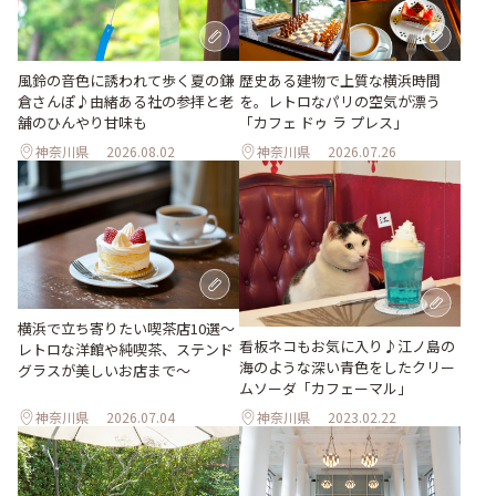
風鈴の音色に誘われて歩く夏の鎌
歴史ある建物で上質な横浜時間
倉さんぽ♪由緒ある社の参拝と老
を。レトロなパリの空気が漂う
舗のひんやり甘味も
「カフェ ドゥ ラ プレス」
神奈川県
2026.08.02
神奈川県
2026.07.26
横浜で立ち寄りたい喫茶店10選～
看板ネコもお気に入り♪江ノ島の
レトロな洋館や純喫茶、ステンド
海のような深い青色をしたクリー
グラスが美しいお店まで～
ムソーダ「カフェーマル」
神奈川県
2026.07.04
神奈川県
2023.02.22