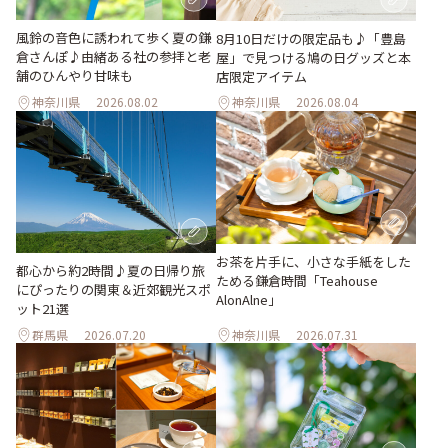
風鈴の音色に誘われて歩く夏の鎌
8月10日だけの限定品も♪「豊島
倉さんぽ♪由緒ある社の参拝と老
屋」で見つける鳩の日グッズと本
舗のひんやり甘味も
店限定アイテム
神奈川県
2026.08.02
神奈川県
2026.08.04
お茶を片手に、小さな手紙をした
都心から約2時間♪夏の日帰り旅
ためる鎌倉時間「Teahouse
にぴったりの関東＆近郊観光スポ
AlonAlne」
ット21選
群馬県
2026.07.20
神奈川県
2026.07.31