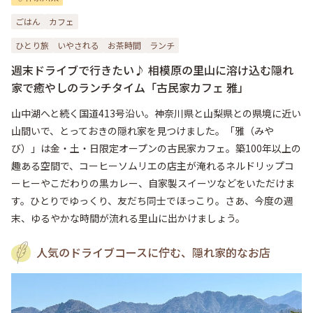
ごはん
カフェ
ひとり旅
いやされる
お茶時間
ランチ
週末ドライブで行きたい♪ 相模原の里山に溶け込む隠れ
家で癒やしのランチタイム「古民家カフェ 雅」
山中湖へと続く国道413号沿い。神奈川県と山梨県との県境に近い
山間いで、とっておきの隠れ家を見つけました。「雅（みや
び）」は金・土・日限定オープンの古民家カフェ。築100年以上の
趣ある空間で、コーヒーソムリエの店主が淹れるネルドリップコ
ーヒーやこだわりの黒カレー、自家製スイーツなどをいただけま
す。ひとりでゆっくり、友だち同士でほっこり。さあ、今度の週
末、ゆるやかな時間が流れる里山に出かけましょう。
人気のドライブコースに佇む、隠れ家的なお店