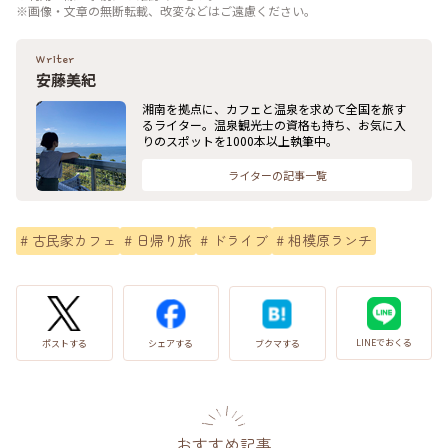
※画像・文章の無断転載、改変などはご遠慮ください。
Writer
安藤美紀
湘南を拠点に、カフェと温泉を求めて全国を旅す
るライター。温泉観光士の資格も持ち、お気に入
りのスポットを1000本以上執筆中。
ライターの記事一覧
#
古民家カフェ
#
日帰り旅
#
ドライブ
#
相模原ランチ
LINEでおくる
ブクマする
ポストする
シェアする
おすすめ記事