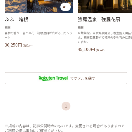
5
ふふ 箱根
強羅温泉 強羅花扇
箱根
箱根
森林の香り 岩と草花 箱根連山が広がる山のリゾ
全館禁煙。自家源泉掛流し客室露天風呂
ート
え、箱根西麓野や相模湾の幸を巧みに盛
に舌鼓。
30,250
円
(税込)〜
45,100
円
(税込)〜
でホテルを探す
1
※掲載の内容は、記事公開時点のものです。変更される場合がありますので
ご利用の際は事前にご確認ください。