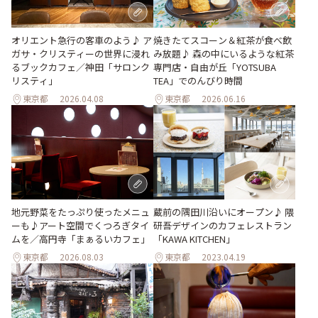
オリエント急行の客車のよう♪ ア
焼きたてスコーン＆紅茶が食べ飲
ガサ・クリスティーの世界に浸れ
み放題♪ 森の中にいるような紅茶
るブックカフェ／神田「サロンク
専門店・自由が丘「YOTSUBA
リスティ」
TEA」でのんびり時間
東京都
2026.04.08
東京都
2026.06.16
地元野菜をたっぷり使ったメニュ
蔵前の隅田川沿いにオープン♪ 隈
ーも♪アート空間でくつろぎタイ
研吾デザインのカフェレストラン
ムを／高円寺「まぁるいカフェ」
「KAWA KITCHEN」
東京都
2026.08.03
東京都
2023.04.19