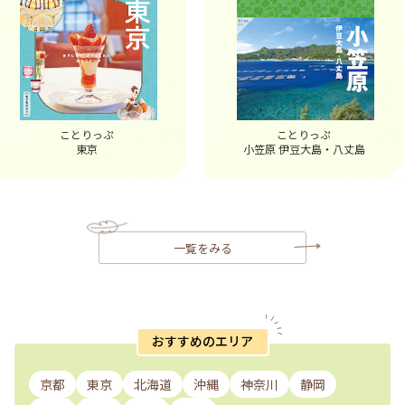
ことりっぷ
ことりっぷ
東京
小笠原 伊豆大島・八丈島
一覧をみる
おすすめのエリア
京都
東京
北海道
沖縄
神奈川
静岡