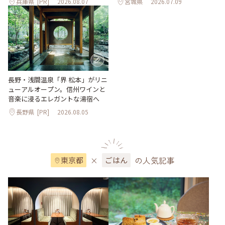
兵庫県
[PR]
2026.08.07
宮城県
2026.07.09
長野・浅間温泉「界 松本」がリニ
ューアルオープン。信州ワインと
音楽に浸るエレガントな湯宿へ
長野県
[PR]
2026.08.05
×
の人気記事
東京都
ごはん