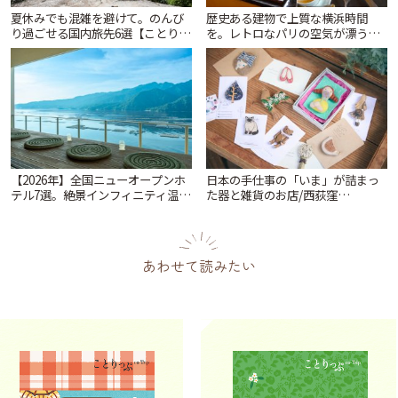
夏休みでも混雑を避けて。のんび
歴史ある建物で上質な横浜時間
り過ごせる国内旅先6選【ことりっ
を。レトロなパリの空気が漂う
ぷ編集部おすすめ】 | ことりっぷ
「カフェ ドゥ ラ プレス」 | ことり
っぷ
【2026年】全国ニューオープンホ
日本の手仕事の「いま」が詰まっ
テル7選。絶景インフィニティ温泉
た器と雑貨のお店/西荻窪
から文化財の邸宅まで | ことりっ
「tsugumi」 | ことりっぷ
ぷ
あわせて読みたい