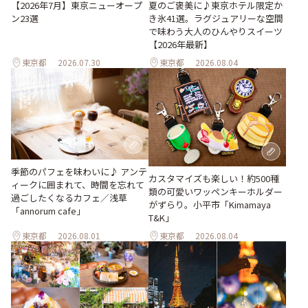
【2026年7月】東京ニューオープ
夏のご褒美に♪東京ホテル限定か
ン23選
き氷41選。ラグジュアリーな空間
で味わう大人のひんやりスイーツ
【2026年最新】
東京都
2026.07.30
東京都
2026.08.04
季節のパフェを味わいに♪ アンテ
カスタマイズも楽しい！約500種
ィークに囲まれて、時間を忘れて
類の可愛いワッペンキーホルダー
過ごしたくなるカフェ／浅草
がずらり。小平市「Kimamaya
「annorum cafe」
T&K」
東京都
2026.08.01
東京都
2026.08.04