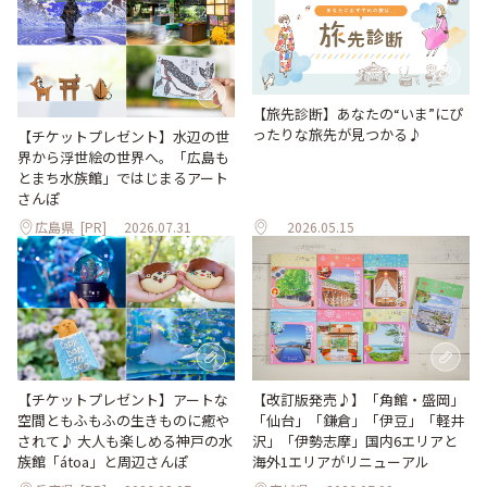
【旅先診断】あなたの“いま”にぴ
ったりな旅先が見つかる♪
【チケットプレゼント】水辺の世
界から浮世絵の世界へ。「広島も
とまち水族館」ではじまるアート
さんぽ
広島県
[PR]
2026.07.31
2026.05.15
【改訂版発売♪】「角館・盛岡」
【チケットプレゼント】アートな
「仙台」「鎌倉」「伊豆」「軽井
空間ともふもふの生きものに癒や
沢」「伊勢志摩」国内6エリアと
されて♪ 大人も楽しめる神戸の水
海外1エリアがリニューアル
族館「átoa」と周辺さんぽ