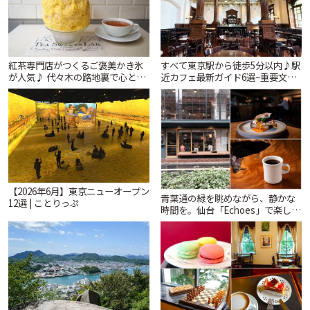
紅茶専門店がつくるご褒美かき氷
すべて東京駅から徒歩5分以内♪駅
が人気♪ 代々木の路地裏で心とき
近カフェ最新ガイド6選~重要文化
めくひんやり時間「ティー スイー
財の洋館カフェから、改札すぐの
ツ ラボ コンテナート」 | ことりっ
レトロ喫茶まで~ | ことりっぷ
ぷ
【2026年6月】東京ニューオープン
青葉通の緑を眺めながら、静かな
12選 | ことりっぷ
時間を。仙台「Echoes」で楽しむ
モーニングとランチ | ことりっぷ