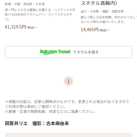
スホテル高輪内）
新橋・汐留・浜松町・お台場
虎ノ門ヒルズの上層階に位置する、ハイアットが手
品川・大井町・蒲田・羽田空港
掛ける日本初のラグジュアリー ライフスタルホテ
都心で感じる日本旅館。和のおもてなし
ル。
ないひと時をお届けいたします。
61,319.5
円
(税込)〜
14,465
円
(税込)〜
でホテルを探す
1
※掲載の内容は、記事公開時点のものです。変更される場合がありますので
ご利用の際は事前にご確認ください。
※画像・文章の無断転載、改変などはご遠慮ください。
田賀井リエ 撮影：古本麻由未