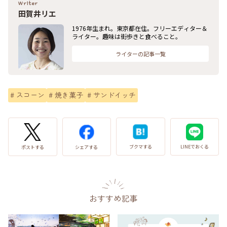
Writer
田賀井リエ
1976年生まれ。東京都在住。フリーエディター＆
ライター。趣味は街歩きと食べること。
ライターの記事一覧
#
スコーン
#
焼き菓子
#
サンドイッチ
LINEでおくる
ブクマする
ポストする
シェアする
おすすめ記事