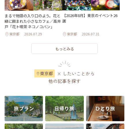
【2026年8月】東京のイベント26
まるで物語の入り口のよう。花と
選
緑に囲まれた小さなカフェ／高井
戸「花ト喫茶 ネコノコバン」
東京都
2026.07.29
東京都
2026.07.31
もっとみる
× したいことから
東京都
他の記事を探す